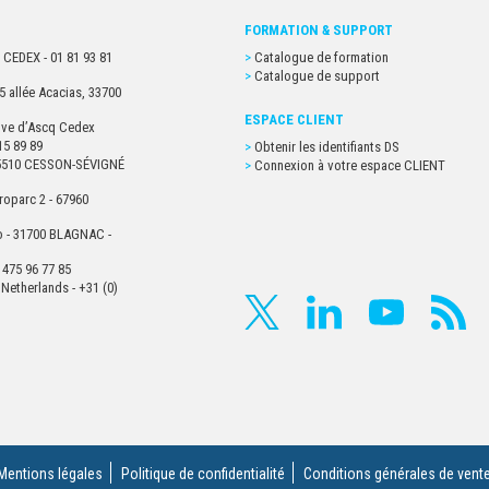
FORMATION & SUPPORT
 CEDEX - 01 81 93 81
Catalogue de formation
Catalogue de support
5 allée Acacias, 33700
ESPACE CLIENT
euve d’Ascq Cedex
15 89 89
Obtenir les identifiants DS
- 35510 CESSON-SÉVIGNÉ
Connexion à votre espace CLIENT
roparc 2 - 67960
o - 31700 BLAGNAC -
 475 96 77 85
Netherlands - +31 (0)
Mentions légales
Politique de confidentialité
Conditions générales de vent