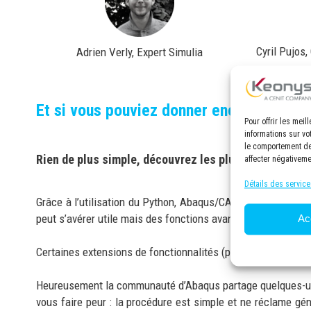
Cyril Pujos
Adrien Verly, Expert Simulia
Et si vous pouviez donner encore plus de
Pour offrir les mei
informations sur vo
le comportement de 
Rien de plus simple, découvrez les plug-ins dévelop
affecter négativeme
Détails des service
Grâce à l’utilisation du Python, Abaqus/CAE permet d’auto
peut s’avérer utile mais des fonctions avancées le sont pl
Ac
Certaines extensions de fonctionnalités (pré ou post-traite
Heureusement la communauté d’Abaqus partage quelques-uns de
vous faire peur : la procédure est simple et ne réclame gé