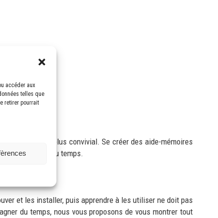
/ou accéder aux
 données telles que
 retirer pourrait
hargement.
s pour un usage plus convivial. Se créer des aide-mémoires
mation ainsi que du temps.
éfèrences
 et les installer, puis apprendre à les utiliser ne doit pas
e gagner du temps, nous vous proposons de vous montrer tout