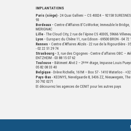
IMPLANTATIONS
Paris (siège)
- 24 Quai Gallieni – CS 40024 – 92158 SURESNES
93
Bordeaux -
Centre d’Affaires B’CoWorker, Immeuble le Bridge, 
MERIGNAC
Lille
- The Cloud City, 2 rue de l’épine CS 40305, 59666 Villen
Lyon -
Europarc du Chêne 11, rue Edison - 69500 BRON - 04 72 
Rennes -
Centre d'Affaires Alizés - 22 rue de la Rigourdière 
- 02 22 51 29 74
Strasbourg -
3, rue des Cigognes - Centre d’affaires OBC – Aé
ENTZHEIM - 03 88 15 07 62
Toulouse -
Bâtiment Alvé 2 – 2
ème
étage,
Impasse Louis Puey
05 82 08 33 40
Belgique
- Drève Richelle, 161M – Box 57 - 1410 Waterloo - +32
Pays-Bas
- KEONYS, Nevelgaarde 8, 3436 ZZ, Nieuwegein, The 
30 792 0271
Et découvrez les agences de CENIT pour les autres pays