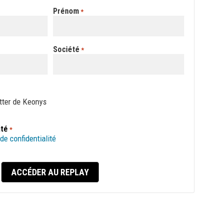
Prénom
*
Société
*
etter de Keonys
ité
*
 de confidentialité