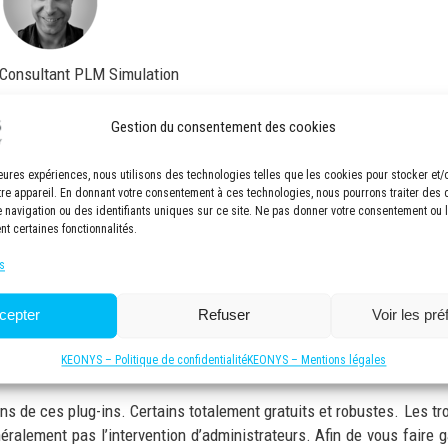
, Consultant PLM Simulation
Gestion du consentement des cookies
 valeur à votre solution Abaqus ?
lleures expériences, nous utilisons des technologies telles que les cookies pour stocker et
tre appareil. En donnant votre consentement à ces technologies, nous pourrons traiter des
navigation ou des identifiants uniques sur ce site. Ne pas donner votre consentement ou le
pés par la communauté et mis à disposition sur simple téléc
nt certaines fonctionnalités.
s
matiser de nombreuses tâches, mais également de créer des plug-in
us encore. Bien entendu, cela nécessite des compétence en program
cepter
Refuser
Voir les pr
ment) requièrent de nombreux tests pour être généralisées.
KEONYS – Politique de confidentialité
KEONYS – Mentions légales
 ces plug-ins. Certains totalement gratuits et robustes. Les trouver
néralement pas l’intervention d’administrateurs. Afin de vous fair