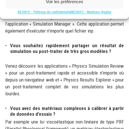
Voir les préfèrences
simulations localement avec vos jetons Abaqus ou encore
profiter de l’architecture HPC du cloud SIMULIA pour lancer
KEONYS – Politique de confidentialité
KEONYS – Mentions légales
vos simulations sur un grand nombre de processeurs grâce à
l’application « Simulation Manager ». Cette application permet
également d’exécuter n’importe quel fichier inp.
Vous souhaitez rapidement partager un résultat de
simulation ou post-traiter de très gros modèles ?
Venez découvrir les applications « Physics Simulation Review
» pour un post-traitement rapide et accessible n’importe où
depuis un navigateur web et « Physics Results Explorer » pour
un post-traitement complet de vos simulations les plus
lourdes.
Vous avez des matériaux complexes à calibrer à partir
de données d’essais ?
Par exemple une loi viscoélastique non-linéaire de type PRF
(Parallel Rheological Framework), un matériau élastoplastique