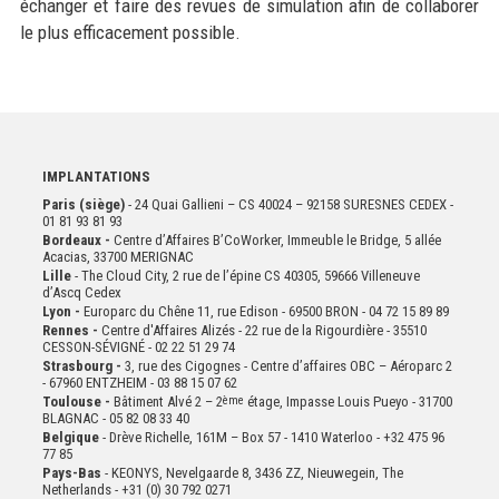
échanger et faire des revues de simulation afin de collaborer
le plus efficacement possible.
IMPLANTATIONS
Paris (siège)
- 24 Quai Gallieni – CS 40024 – 92158 SURESNES CEDEX -
01 81 93 81 93
Bordeaux -
Centre d’Affaires B’CoWorker, Immeuble le Bridge, 5 allée
Acacias, 33700 MERIGNAC
Lille
- The Cloud City, 2 rue de l’épine CS 40305, 59666 Villeneuve
d’Ascq Cedex
Lyon -
Europarc du Chêne 11, rue Edison - 69500 BRON - 04 72 15 89 89
Rennes -
Centre d'Affaires Alizés - 22 rue de la Rigourdière - 35510
CESSON-SÉVIGNÉ - 02 22 51 29 74
Strasbourg -
3, rue des Cigognes - Centre d’affaires OBC – Aéroparc 2
- 67960 ENTZHEIM - 03 88 15 07 62
Toulouse -
Bâtiment Alvé 2 – 2
ème
étage,
Impasse Louis Pueyo - 31700
BLAGNAC - 05 82 08 33 40
Belgique
- Drève Richelle, 161M – Box 57 - 1410 Waterloo - +32 475 96
77 85
Pays-Bas
- KEONYS, Nevelgaarde 8, 3436 ZZ, Nieuwegein, The
Netherlands - +31 (0) 30 792 0271