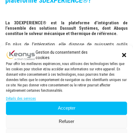
plateforme 3DEXPERIENCE®?
La 3DEXPERIENCE® est la plateforme d’intégration de
l’ensemble des solutions Dassault Systèmes, dont Abaqus
constitue le solveur mécanique et thermique de référence.
En plus de l’intégration, elle dispose de puissants outils
permettant une interaction avec Abaqus/CAE et les solveurs
Gestion du consentement des
cookies
Abaqus. Venez découvrir dans ce webinaire comment ces
Pour offrir les meilleures expériences, nous utilisons des technologies telles que
compléments 3DEXPERIENCE® peuvent enrichir votre
les cookies pour stocker et/ou accéder aux informations sur votre appareil. En
utilisation d’Abaqus traditionnel.
donnant votre consentement à ces technologies, nous pourrons traiter des
données telles que le comportement de navigation ou des identifiants uniques sur
ce site. Ne pas donner votre consentement ou le retirer pourrait affecter
Vous souhaitez continuer à travailler avec Abaqus/CAE,
négativement certaines fonctionnalités.
mais en lien avec des géométries issues de la
Détails des services
3DEXPERIENCE® ?
L’application « Connector for Abaqus CAE » permet de
Accepter
récupérer les géométries de la plateforme dans Abaqus/CAE
Refuser
puis de sauvegarder votre travail directement dans la
3DEXPERIENCE®. Vous pouvez ensuite exécuter vos