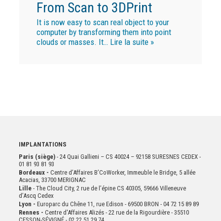
From Scan to 3DPrint
It is now easy to scan real object to your
computer by transforming them into point
clouds or masses. It…
Lire la suite »
IMPLANTATIONS
Paris (siège)
- 24 Quai Gallieni – CS 40024 – 92158 SURESNES CEDEX -
01 81 93 81 93
Bordeaux -
Centre d’Affaires B’CoWorker, Immeuble le Bridge, 5 allée
Acacias, 33700 MERIGNAC
Lille
- The Cloud City, 2 rue de l’épine CS 40305, 59666 Villeneuve
d’Ascq Cedex
Lyon -
Europarc du Chêne 11, rue Edison - 69500 BRON - 04 72 15 89 89
Rennes -
Centre d'Affaires Alizés - 22 rue de la Rigourdière - 35510
CESSON-SÉVIGNÉ - 02 22 51 29 74