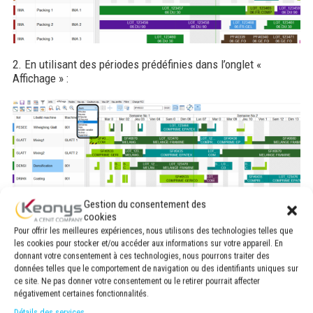
2. En utilisant des périodes prédéfinies dans l’onglet «
Affichage » :
Gestion du consentement des
cookies
Pour offrir les meilleures expériences, nous utilisons des technologies telles que
les cookies pour stocker et/ou accéder aux informations sur votre appareil. En
donnant votre consentement à ces technologies, nous pourrons traiter des
données telles que le comportement de navigation ou des identifiants uniques sur
NOUVEAUTÉ
: pointer avec la souris dans le diagramme de
ce site. Ne pas donner votre consentement ou le retirer pourrait affecter
Gantt, à l’aide de la touche clavier « Ctrl » et la molette de la
négativement certaines fonctionnalités.
souris vous pouvez désormais zoomer et dézoomer dans le
Détails des services