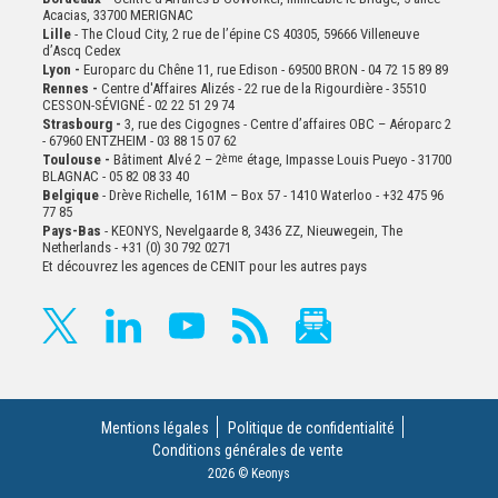
Acacias, 33700 MERIGNAC
Lille
- The Cloud City, 2 rue de l’épine CS 40305, 59666 Villeneuve
d’Ascq Cedex
Lyon -
Europarc du Chêne 11, rue Edison - 69500 BRON - 04 72 15 89 89
Rennes -
Centre d'Affaires Alizés - 22 rue de la Rigourdière - 35510
CESSON-SÉVIGNÉ - 02 22 51 29 74
Strasbourg -
3, rue des Cigognes - Centre d’affaires OBC – Aéroparc 2
- 67960 ENTZHEIM - 03 88 15 07 62
Toulouse -
Bâtiment Alvé 2 – 2
ème
étage,
Impasse Louis Pueyo - 31700
BLAGNAC - 05 82 08 33 40
Belgique
- Drève Richelle, 161M – Box 57 - 1410 Waterloo - +32 475 96
77 85
Pays-Bas
- KEONYS, Nevelgaarde 8, 3436 ZZ, Nieuwegein, The
Netherlands - +31 (0) 30 792 0271
Et découvrez les agences de CENIT pour les autres pays
Mentions légales
Politique de confidentialité
Conditions générales de vente
2026 © Keonys