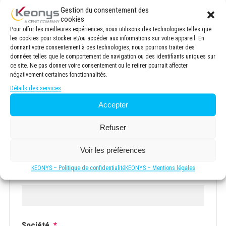
Gestion du consentement des
cookies
Pour offrir les meilleures expériences, nous utilisons des technologies telles que
les cookies pour stocker et/ou accéder aux informations sur votre appareil. En
donnant votre consentement à ces technologies, nous pourrons traiter des
En savoir plus sur l'hydrogène
données telles que le comportement de navigation ou des identifiants uniques sur
ce site. Ne pas donner votre consentement ou le retirer pourrait affecter
négativement certaines fonctionnalités.
Télécharger le livre blanc
Détails des services
Accepter
Prénom
*
Refuser
Voir les préfèrences
KEONYS – Politique de confidentialité
KEONYS – Mentions légales
Nom
*
Société
*