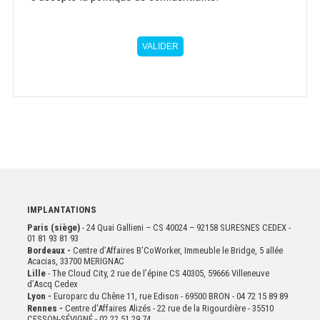
VALIDER
IMPLANTATIONS
Paris (siège)
- 24 Quai Gallieni – CS 40024 – 92158 SURESNES CEDEX -
01 81 93 81 93
Bordeaux -
Centre d’Affaires B’CoWorker, Immeuble le Bridge, 5 allée
Acacias, 33700 MERIGNAC
Lille
- The Cloud City, 2 rue de l’épine CS 40305, 59666 Villeneuve
d’Ascq Cedex
Lyon -
Europarc du Chêne 11, rue Edison - 69500 BRON - 04 72 15 89 89
Rennes -
Centre d'Affaires Alizés - 22 rue de la Rigourdière - 35510
CESSON-SÉVIGNÉ - 02 22 51 29 74