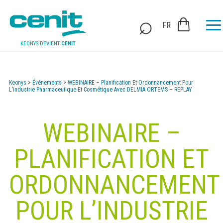
FR
KEONYS DEVIENT
CENIT
Keonys
>
Événements
>
WEBINAIRE – Planification Et Ordonnancement Pour
L’industrie Pharmaceutique Et Cosmétique Avec DELMIA ORTEMS – REPLAY
WEBINAIRE –
PLANIFICATION ET
ORDONNANCEMENT
POUR L’INDUSTRIE