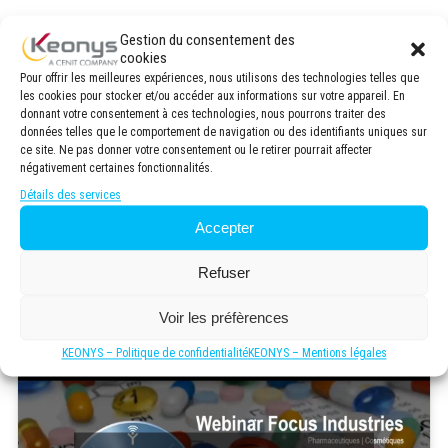
Gestion du consentement des
Découvrez notre webinaire dedié aux solutions de
cookies
planification qui s’adaptent aux contraintes de production et
Pour offrir les meilleures expériences, nous utilisons des technologies telles que
de conditionnement des différents métiers (principes actifs,
les cookies pour stocker et/ou accéder aux informations sur votre appareil. En
formes sèches, liquides, pâteuses…) et à l’activité de contrôle
donnant votre consentement à ces technologies, nous pourrons traiter des
qualité :
données telles que le comportement de navigation ou des identifiants uniques sur
ce site. Ne pas donner votre consentement ou le retirer pourrait affecter
• Optimisation des campagnes de production et
négativement certaines fonctionnalités.
synchronisation des opérations de fabrication /
Détails des services
conditionnement.
• Réduction des temps d’installation et de nettoyage grâce à
Accepter
l’ordonnancement optimal des lots.
• Optimisation de l’ordonnancement du conditionnement et de
Refuser
la maintenance afin de limiter les perturbations.
• Réactivité en temps réel face aux opportunités et
Voir les préfèrences
perturbations imprévues.
• Adaptateurs certifiés SAP.
KEONYS – Politique de confidentialité
KEONYS – Mentions légales