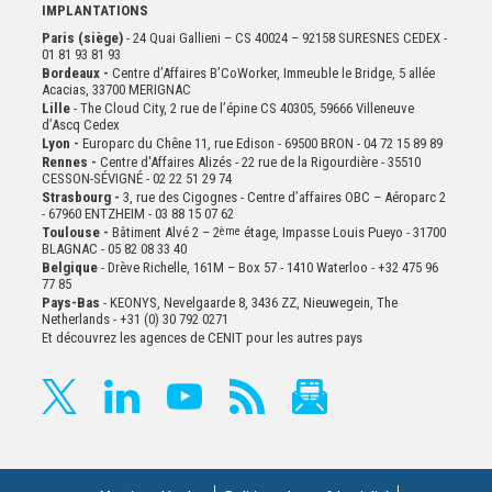
IMPLANTATIONS
Paris (siège)
- 24 Quai Gallieni – CS 40024 – 92158 SURESNES CEDEX -
01 81 93 81 93
Bordeaux -
Centre d’Affaires B’CoWorker, Immeuble le Bridge, 5 allée
Acacias, 33700 MERIGNAC
Lille
- The Cloud City, 2 rue de l’épine CS 40305, 59666 Villeneuve
d’Ascq Cedex
Lyon -
Europarc du Chêne 11, rue Edison - 69500 BRON - 04 72 15 89 89
Rennes -
Centre d'Affaires Alizés - 22 rue de la Rigourdière - 35510
CESSON-SÉVIGNÉ - 02 22 51 29 74
Strasbourg -
3, rue des Cigognes - Centre d’affaires OBC – Aéroparc 2
- 67960 ENTZHEIM - 03 88 15 07 62
Toulouse -
Bâtiment Alvé 2 – 2
ème
étage,
Impasse Louis Pueyo - 31700
BLAGNAC - 05 82 08 33 40
Belgique
- Drève Richelle, 161M – Box 57 - 1410 Waterloo - +32 475 96
77 85
Pays-Bas
- KEONYS, Nevelgaarde 8, 3436 ZZ, Nieuwegein, The
Netherlands - +31 (0) 30 792 0271
Et découvrez les agences de CENIT pour les autres pays