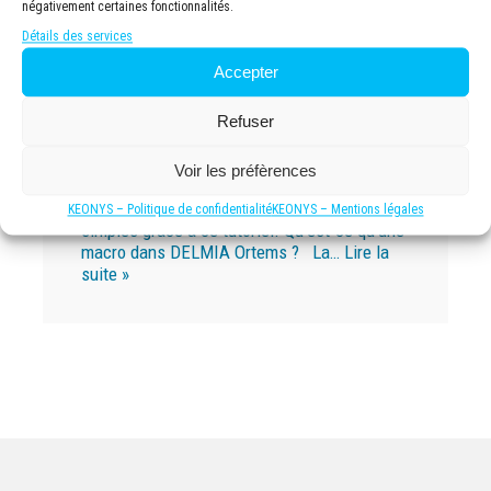
négativement certaines fonctionnalités.
Détails des services
Accepter
Refuser
Comment faire une macro
dans DELMIA Ortems ?
Voir les préfèrences
Faites une macro en seulement 8 étapes
KEONYS – Politique de confidentialité
KEONYS – Mentions légales
simples grâce à ce tutoriel. Qu’est-ce qu’une
macro dans DELMIA Ortems ? La…
Lire la
suite »