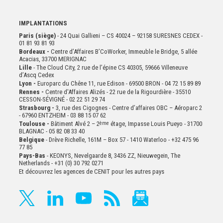
IMPLANTATIONS
Paris (siège)
- 24 Quai Gallieni – CS 40024 – 92158 SURESNES CEDEX -
01 81 93 81 93
Bordeaux -
Centre d’Affaires B’CoWorker, Immeuble le Bridge, 5 allée
Acacias, 33700 MERIGNAC
Lille
- The Cloud City, 2 rue de l’épine CS 40305, 59666 Villeneuve
d’Ascq Cedex
Lyon -
Europarc du Chêne 11, rue Edison - 69500 BRON - 04 72 15 89 89
Rennes -
Centre d'Affaires Alizés - 22 rue de la Rigourdière - 35510
CESSON-SÉVIGNÉ - 02 22 51 29 74
Strasbourg -
3, rue des Cigognes - Centre d’affaires OBC – Aéroparc 2
- 67960 ENTZHEIM - 03 88 15 07 62
Toulouse -
Bâtiment Alvé 2 – 2
ème
étage,
Impasse Louis Pueyo - 31700
BLAGNAC - 05 82 08 33 40
Belgique
- Drève Richelle, 161M – Box 57 - 1410 Waterloo - +32 475 96
77 85
Pays-Bas
- KEONYS, Nevelgaarde 8, 3436 ZZ, Nieuwegein, The
Netherlands - +31 (0) 30 792 0271
Et découvrez les agences de CENIT pour les autres pays