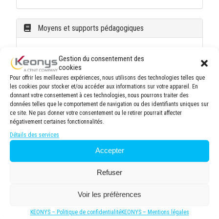
Moyens et supports pédagogiques
Méthodologie pédagogique équilibrée, alliant
Gestion du consentement des
apports théoriques et mises en situation pratiques.
cookies
Alternance de sessions théoriques et travaux
Pour offrir les meilleures expériences, nous utilisons des technologies telles que
pratiques simulant des projets professionnels pour
les cookies pour stocker et/ou accéder aux informations sur votre appareil. En
développer des compétences applicables en milieu
donnant votre consentement à ces technologies, nous pourrons traiter des
de travail.
données telles que le comportement de navigation ou des identifiants uniques sur
ce site. Ne pas donner votre consentement ou le retirer pourrait affecter
Documentation pédagogique exhaustive (formats
négativement certaines fonctionnalités.
numérique et/ou imprimé) comprenant des
synthèses thématiques et des exercices
Détails des services
d'application. Accès permanent à une plateforme
Accepter
e-learning durant et à la suite de la formation
permettant la consultation des ressources
Refuser
pédagogiques post-formation.
Voir les préfèrences
Modalités d'évaluation et de suivi
KEONYS – Politique de confidentialité
KEONYS – Mentions légales