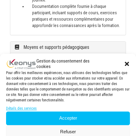
journée.
Documentation complète fournie à chaque
participant, incluant supports de cours, exercices
pratiques et ressources complémentaires pour
approfondir les connaissances après la formation.
Moyens et supports pédagogiques
Gestion du consentement des
Méthodologie pédagogique équilibrée, alliant
cookies
apports théoriques et mises en situation pratiques.
Pour offrir les meilleures expériences, nous utilisons des technologies telles que
Alternance de sessions théoriques et travaux
les cookies pour stocker et/ou accéder aux informations sur votre appareil. En
pratiques simulant des projets professionnels pour
donnant votre consentement à ces technologies, nous pourrons traiter des
développer des compétences applicables en milieu
données telles que le comportement de navigation ou des identifiants uniques sur
de travail.
ce site. Ne pas donner votre consentement ou le retirer pourrait affecter
Documentation pédagogique exhaustive (formats
négativement certaines fonctionnalités.
numérique et/ou imprimé) comprenant des
Détails des services
synthèses thématiques et des exercices
Accepter
d'application. Accès permanent à une plateforme
e-learning durant et à la suite de la formation
Refuser
permettant la consultation des ressources