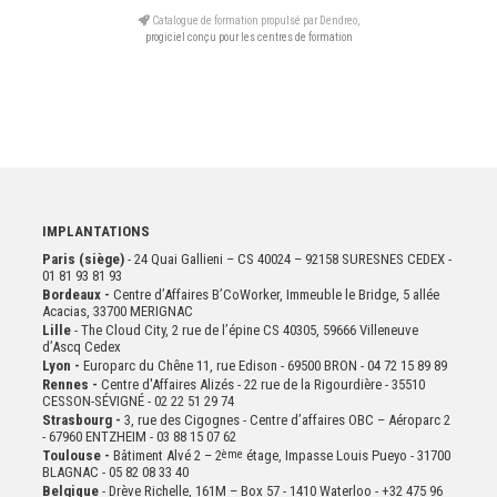
Catalogue de formation propulsé par Dendreo,
progiciel conçu pour les centres de formation
IMPLANTATIONS
Paris (siège)
- 24 Quai Gallieni – CS 40024 – 92158 SURESNES CEDEX -
01 81 93 81 93
Bordeaux -
Centre d’Affaires B’CoWorker, Immeuble le Bridge, 5 allée
Acacias, 33700 MERIGNAC
Lille
- The Cloud City, 2 rue de l’épine CS 40305, 59666 Villeneuve
d’Ascq Cedex
Lyon -
Europarc du Chêne 11, rue Edison - 69500 BRON - 04 72 15 89 89
Rennes -
Centre d'Affaires Alizés - 22 rue de la Rigourdière - 35510
CESSON-SÉVIGNÉ - 02 22 51 29 74
Strasbourg -
3, rue des Cigognes - Centre d’affaires OBC – Aéroparc 2
- 67960 ENTZHEIM - 03 88 15 07 62
Toulouse -
Bâtiment Alvé 2 – 2
ème
étage,
Impasse Louis Pueyo - 31700
BLAGNAC - 05 82 08 33 40
Belgique
- Drève Richelle, 161M – Box 57 - 1410 Waterloo - +32 475 96