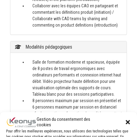
Collaborer avec les équipes CAO en partageant et
commentant les définitions produit (initiation) /
Collaborate with CAD teams by sharing and
commenting on product definitions (introduction)
Modalités pédagogiques
Salle de formation moderne et spacieuse, équipée
de 8 postes de travail ergonomiques avec
ordinateurs performants et connexion internet haut
débit. Vidéo projecteur haute définition pour une
visualisation optimale des supports de cours.
Tableau blanc pour des sessions participatives.
8 personnes maximum par session en présentiel et
6 personnes maximum par session en distanciel
afin de garantir une formation de qualité, permettant
Gestion du consentement des
une attention personnalisée du formateur et
cookies
favorisant les échanges entre participants. Cette
Pour offrir les meilleures expériences, nous utilisons des technologies telles que
taille de groupe optimale facilite les exercices
les cookies pour stocker et/ou accéder aux informations sur votre appareil. En