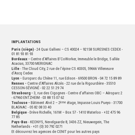
IMPLANTATIONS
Paris (siège)
- 24 Quai Gallieni – CS 40024 – 92158 SURESNES CEDEX -
01 81 93 81 93
Bordeaux -
Centre d’Affaires B’CoWorker, Immeuble le Bridge, 5 allée
Acacias, 33700 MERIGNAC
Lille
- The Cloud City, 2 rue de l’épine CS 40305, 59666 Villeneuve
d’Ascq Cedex
Lyon -
Europarc du Chêne 11, rue Edison - 69500 BRON - 04 72 15 89 89
Rennes -
Centre d'Affaires Alizés - 22 rue de la Rigourdière - 35510
CESSON-SÉVIGNÉ - 02 22 51 29 74
Strasbourg -
3, rue des Cigognes - Centre d’affaires OBC – Aéroparc 2
- 67960 ENTZHEIM - 03 88 15 07 62
Toulouse -
Bâtiment Alvé 2 – 2
ème
étage,
Impasse Louis Pueyo - 31700
BLAGNAC - 05 82 08 33 40
Belgique
- Drève Richelle, 161M – Box 57 - 1410 Waterloo - +32 475 96
77 85
Pays-Bas
- KEONYS, Nevelgaarde 8, 3436 ZZ, Nieuwegein, The
Netherlands - +31 (0) 30 792 0271
Et découvrez les agences de CENIT pour les autres pays