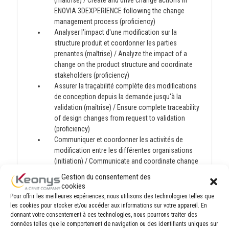
(maîtrise) / Create and drive change actions in
ENOVIA 3DEXPERIENCE following the change
management process (proficiency)
Analyser l'impact d'une modification sur la
structure produit et coordonner les parties
prenantes (maîtrise) / Analyze the impact of a
change on the product structure and coordinate
stakeholders (proficiency)
Assurer la traçabilité complète des modifications
de conception depuis la demande jusqu'à la
validation (maîtrise) / Ensure complete traceability
of design changes from request to validation
(proficiency)
Communiquer et coordonner les activités de
modification entre les différentes organisations
(initiation) / Communicate and coordinate change
activities across different organizations
Gestion du consentement des
(introduction)
cookies
Mettre en place un processus de modification
Pour offrir les meilleures expériences, nous utilisons des technologies telles que
cohérent applicable à l'ensemble de l'entreprise
les cookies pour stocker et/ou accéder aux informations sur votre appareil. En
(expert) / Implement a consistent change process
donnant votre consentement à ces technologies, nous pourrons traiter des
données telles que le comportement de navigation ou des identifiants uniques sur
applicable throughout the company (expert)