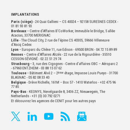
IMPLANTATIONS
Paris (siège)
- 24 Quai Gallieni – CS 40024 – 92158 SURESNES CEDEX -
01 81 93 81 93
Bordeaux -
Centre d’Affaires B’CoWorker, Immeuble le Bridge, 5 allée
Acacias, 33700 MERIGNAC
Lille
- The Cloud City, 2 rue de l’épine CS 40305, 59666 Villeneuve
d’Ascq Cedex
Lyon -
Europarc du Chêne 11, rue Edison - 69500 BRON - 04 72 15 89 89
Rennes -
Centre d'Affaires Alizés - 22 rue de la Rigourdière - 35510
CESSON-SÉVIGNÉ - 02 22 51 29 74
Strasbourg -
3, rue des Cigognes - Centre d’affaires OBC – Aéroparc 2
- 67960 ENTZHEIM - 03 88 15 07 62
Toulouse -
Bâtiment Alvé 2 – 2
ème
étage,
Impasse Louis Pueyo - 31700
BLAGNAC - 05 82 08 33 40
Belgique
- Drève Richelle, 161M – Box 57 - 1410 Waterloo - +32 475 96
77 85
Pays-Bas
- KEONYS, Nevelgaarde 8, 3436 ZZ, Nieuwegein, The
Netherlands - +31 (0) 30 792 0271
Et découvrez les agences de CENIT pour les autres pays