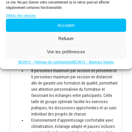
ce site. Ne pas donner votre consentement ou le retirer pourrait affecter
négativement certaines fonctionnalités.
Détails des services
Modalités pédagogiques
Accepter
Salle de formation moderne et spacieuse, équipée
Refuser
de 8 postes de travail ergonomiques avec
ordinateurs performants et connexion internet haut
Voir les préfèrences
débit. Vidéo projecteur haute définition pour une
visualisation optimale des supports de cours.
KEONYS – Politique de confidentialité
KEONYS – Mentions légales
Tableau blanc pour des sessions participatives.
8 personnes maximum par session en présentiel et
6 personnes maximum par session en distanciel
afin de garantir une formation de qualité, permettant
une attention personnalisée du formateur et
favorisant les échanges entre participants. Cette
taille de groupe optimale facilite les exercices
pratiques, les discussions approfondies et un suivi
individuel des progrès de chacun.
Environnement d'apprentissage confortable avec
climatisation, éclairage adapté et pauses incluses