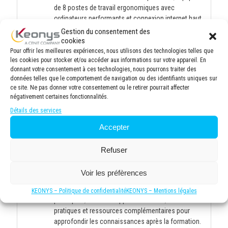
de 8 postes de travail ergonomiques avec
ordinateurs performants et connexion internet haut
débit. Vidéo projecteur haute définition pour une
Gestion du consentement des
visualisation optimale des supports de cours.
cookies
Tableau blanc pour des sessions participatives.
Pour offrir les meilleures expériences, nous utilisons des technologies telles que
les cookies pour stocker et/ou accéder aux informations sur votre appareil. En
8 personnes maximum par session en présentiel et
donnant votre consentement à ces technologies, nous pourrons traiter des
6 personnes maximum par session en distanciel
données telles que le comportement de navigation ou des identifiants uniques sur
afin de garantir une formation de qualité, permettant
ce site. Ne pas donner votre consentement ou le retirer pourrait affecter
une attention personnalisée du formateur et
négativement certaines fonctionnalités.
favorisant les échanges entre participants. Cette
Détails des services
taille de groupe optimale facilite les exercices
pratiques, les discussions approfondies et un suivi
Accepter
individuel des progrès de chacun.
Environnement d'apprentissage confortable avec
Refuser
climatisation, éclairage adapté et pauses incluses
pour maintenir la concentration tout au long de la
Voir les préfèrences
journée.
Documentation complète fournie à chaque
KEONYS – Politique de confidentialité
KEONYS – Mentions légales
participant, incluant supports de cours, exercices
pratiques et ressources complémentaires pour
approfondir les connaissances après la formation.