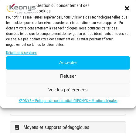
Tableau blanc pour des sessions participatives.
Gestion du consentement des
8 personnes maximum par session en présentiel et
cookies
6 personnes maximum par session en distanciel
Pour offrir les meilleures expériences, nous utilisons des technologies telles que
afin de garantir une formation de qualité, permettant
les cookies pour stocker et/ou accéder aux informations sur votre appareil. En
donnant votre consentement à ces technologies, nous pourrons traiter des
une attention personnalisée du formateur et
données telles que le comportement de navigation ou des identifiants uniques sur
favorisant les échanges entre participants. Cette
ce site. Ne pas donner votre consentement ou le retirer pourrait affecter
taille de groupe optimale facilite les exercices
négativement certaines fonctionnalités.
pratiques, les discussions approfondies et un suivi
Détails des services
individuel des progrès de chacun.
Environnement d'apprentissage confortable avec
Accepter
climatisation, éclairage adapté et pauses incluses
pour maintenir la concentration tout au long de la
Refuser
journée.
Documentation complète fournie à chaque
Voir les préfèrences
participant, incluant supports de cours, exercices
pratiques et ressources complémentaires pour
KEONYS – Politique de confidentialité
KEONYS – Mentions légales
approfondir les connaissances après la formation.
Moyens et supports pédagogiques