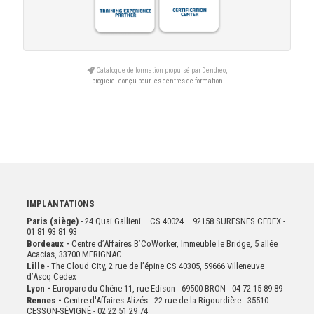
Catalogue de formation propulsé par Dendreo,
progiciel conçu pour les centres de formation
IMPLANTATIONS
Paris (siège)
- 24 Quai Gallieni – CS 40024 – 92158 SURESNES CEDEX -
01 81 93 81 93
Bordeaux -
Centre d’Affaires B’CoWorker, Immeuble le Bridge, 5 allée
Acacias, 33700 MERIGNAC
Lille
- The Cloud City, 2 rue de l’épine CS 40305, 59666 Villeneuve
d’Ascq Cedex
Lyon -
Europarc du Chêne 11, rue Edison - 69500 BRON - 04 72 15 89 89
Rennes -
Centre d'Affaires Alizés - 22 rue de la Rigourdière - 35510
CESSON-SÉVIGNÉ - 02 22 51 29 74