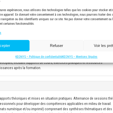
lleures expériences, nous utilisons des technologies telles que les cookies pour stocker et
tre appareil. En donnant votre consentement à ces technologies, nous pourrons traiter des
navigation ou des identifiants uniques sur ce site. Ne pas donner votre consentement ou le
uipée de 8 postes de travail ergonomiques avec ordinateurs performants et co
nt certaines fonctionnalités.
éfinition pour une visualisation optimale des supports de cours. Tableau blanc p
s
el et 6 personnes maximum par session en distanciel afin de garantir une for
e du formateur et favorisant les échanges entre participants. Cette taille de gr
cepter
Refuser
Voir les pr
 discussions approfondies et un suivi individuel des progrès de chacun.
ec climatisation, éclairage adapté et pauses incluses pour maintenir la conce
KEONYS – Politique de confidentialité
KEONYS – Mentions légales
icipant, incluant supports de cours, exercices pratiques et ressources
issances après la formation.
 apports théoriques et mises en situation pratiques. Alternance de sessions th
ofessionnels pour développer des compétences applicables en milieu de travail.
mats numérique et/ou imprimé) comprenant des synthèses thématiques et des