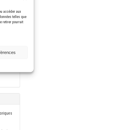
/ou accéder aux
 données telles que
 retirer pourrait
nnexion
our des
mation de
oupe
éfèrences
ntration
éoriques