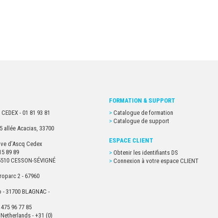
FORMATION & SUPPORT
 CEDEX - 01 81 93 81
Catalogue de formation
Catalogue de support
5 allée Acacias, 33700
ESPACE CLIENT
euve d’Ascq Cedex
15 89 89
Obtenir les identifiants DS
- 35510 CESSON-SÉVIGNÉ
Connexion à votre espace CLIENT
roparc 2 - 67960
o - 31700 BLAGNAC -
 475 96 77 85
Netherlands - +31 (0)