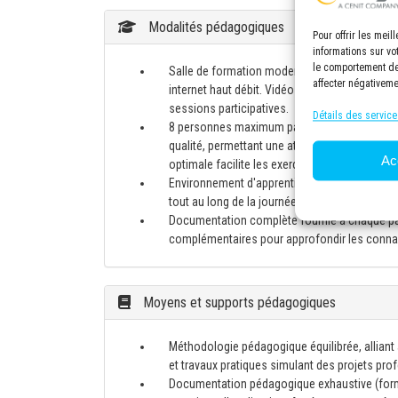
Modalités pédagogiques
Pour offrir les mei
informations sur vo
le comportement de 
Salle de formation moderne et spacieuse, éq
affecter négativeme
internet haut débit. Vidéo projecteur haute d
sessions participatives.
Détails des service
8 personnes maximum par session en présenti
qualité, permettant une attention personnalisé
Ac
optimale facilite les exercices pratiques, les
Environnement d'apprentissage confortable av
tout au long de la journée.
Documentation complète fournie à chaque part
complémentaires pour approfondir les conna
Moyens et supports pédagogiques
Méthodologie pédagogique équilibrée, alliant
et travaux pratiques simulant des projets pr
Documentation pédagogique exhaustive (for