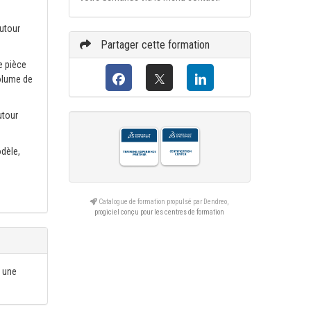
autour
Partager cette formation
e pièce
volume de
utour
odèle,
Catalogue de formation propulsé par Dendreo,
progiciel conçu pour les centres de formation
r une