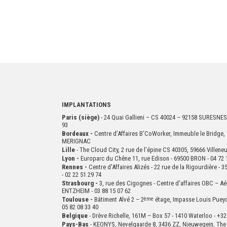
IMPLANTATIONS
Paris (siège)
- 24 Quai Gallieni – CS 40024 – 92158 SURESNES
93
Bordeaux -
Centre d’Affaires B’CoWorker, Immeuble le Bridge, 
MERIGNAC
Lille
- The Cloud City, 2 rue de l’épine CS 40305, 59666 Villen
Lyon -
Europarc du Chêne 11, rue Edison - 69500 BRON - 04 72 
Rennes -
Centre d'Affaires Alizés - 22 rue de la Rigourdière 
- 02 22 51 29 74
Strasbourg -
3, rue des Cigognes - Centre d’affaires OBC – Aé
ENTZHEIM - 03 88 15 07 62
Toulouse -
Bâtiment Alvé 2 – 2
ème
étage,
Impasse Louis Puey
05 82 08 33 40
Belgique
- Drève Richelle, 161M – Box 57 - 1410 Waterloo - +32
Pays-Bas
- KEONYS, Nevelgaarde 8, 3436 ZZ, Nieuwegein, The 