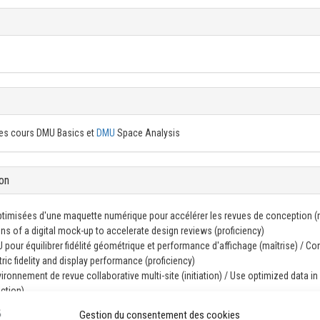
 les cours DMU Basics et
DMU
Space Analysis
on
timisées d'une maquette numérique pour accélérer les revues de conception (m
s of a digital mock-up to accelerate design reviews (proficiency)
pour équilibrer fidélité géométrique et performance d'affichage (maîtrise) / Co
c fidelity and display performance (proficiency)
onnement de revue collaborative multi-site (initiation) / Use optimized data in 
uction)
Gestion du consentement des cookies