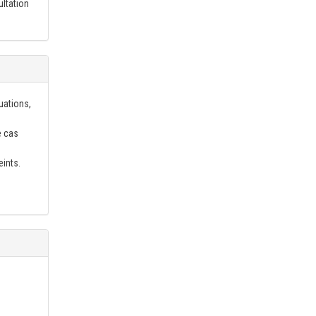
ultation
uations,
e cas
eints.