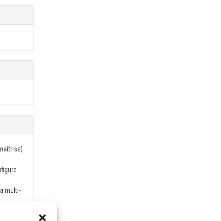
aîtrise)
nfigure
a multi-