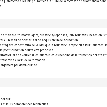
e plateforme e-learning durant et à la suite de la formation permettant la cons
n.
 de manière formative (qcm, questions/réponses, jeux formatifs, mises en sit
ster du niveau de connaissance acquis en fin de formation.
 stagiaire et permettra de valider que la formation a répondu à leurs attentes, l
ue post formation pourra être proposée.
mation afin de vérifier si les attentes et les besoins de la formation ont été att
transmise à la fin de la formation.
émargement par demi-journée
upérieurs.
es et leurs compétences techniques.