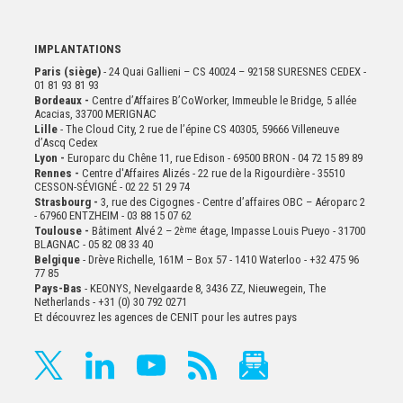
IMPLANTATIONS
Paris (siège)
- 24 Quai Gallieni – CS 40024 – 92158 SURESNES CEDEX -
01 81 93 81 93
Bordeaux -
Centre d’Affaires B’CoWorker, Immeuble le Bridge, 5 allée
Acacias, 33700 MERIGNAC
Lille
- The Cloud City, 2 rue de l’épine CS 40305, 59666 Villeneuve
d’Ascq Cedex
Lyon -
Europarc du Chêne 11, rue Edison - 69500 BRON - 04 72 15 89 89
Rennes -
Centre d'Affaires Alizés - 22 rue de la Rigourdière - 35510
CESSON-SÉVIGNÉ - 02 22 51 29 74
Strasbourg -
3, rue des Cigognes - Centre d’affaires OBC – Aéroparc 2
- 67960 ENTZHEIM - 03 88 15 07 62
Toulouse -
Bâtiment Alvé 2 – 2
ème
étage,
Impasse Louis Pueyo - 31700
BLAGNAC - 05 82 08 33 40
Belgique
- Drève Richelle, 161M – Box 57 - 1410 Waterloo - +32 475 96
77 85
Pays-Bas
- KEONYS, Nevelgaarde 8, 3436 ZZ, Nieuwegein, The
Netherlands - +31 (0) 30 792 0271
Et découvrez les agences de CENIT pour les autres pays