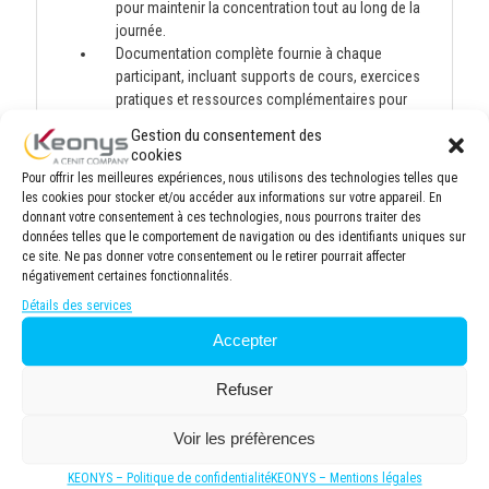
pour maintenir la concentration tout au long de la
journée.
Documentation complète fournie à chaque
participant, incluant supports de cours, exercices
pratiques et ressources complémentaires pour
approfondir les connaissances après la formation.
Gestion du consentement des
cookies
Pour offrir les meilleures expériences, nous utilisons des technologies telles que
Moyens et supports pédagogiques
les cookies pour stocker et/ou accéder aux informations sur votre appareil. En
donnant votre consentement à ces technologies, nous pourrons traiter des
données telles que le comportement de navigation ou des identifiants uniques sur
Méthodologie pédagogique équilibrée, alliant
ce site. Ne pas donner votre consentement ou le retirer pourrait affecter
apports théoriques et mises en situation pratiques.
négativement certaines fonctionnalités.
Alternance de sessions théoriques et travaux
Détails des services
pratiques simulant des projets professionnels pour
Accepter
développer des compétences applicables en milieu
de travail.
Refuser
Documentation pédagogique exhaustive (formats
numérique et/ou imprimé) comprenant des
synthèses thématiques et des exercices
Voir les préfèrences
d'application. Accès permanent à une plateforme
KEONYS – Politique de confidentialité
KEONYS – Mentions légales
e-learning durant et à la suite de la formation