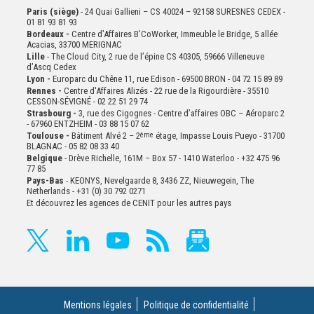
Paris (siège)
- 24 Quai Gallieni – CS 40024 – 92158 SURESNES CEDEX -
01 81 93 81 93
Bordeaux -
Centre d’Affaires B’CoWorker, Immeuble le Bridge, 5 allée
Acacias, 33700 MERIGNAC
Lille
- The Cloud City, 2 rue de l’épine CS 40305, 59666 Villeneuve
d’Ascq Cedex
Lyon -
Europarc du Chêne 11, rue Edison - 69500 BRON - 04 72 15 89 89
Rennes -
Centre d'Affaires Alizés - 22 rue de la Rigourdière - 35510
CESSON-SÉVIGNÉ - 02 22 51 29 74
Strasbourg -
3, rue des Cigognes - Centre d’affaires OBC – Aéroparc 2
- 67960 ENTZHEIM - 03 88 15 07 62
Toulouse -
Bâtiment Alvé 2 – 2
ème
étage,
Impasse Louis Pueyo - 31700
BLAGNAC - 05 82 08 33 40
Belgique
- Drève Richelle, 161M – Box 57 - 1410 Waterloo - +32 475 96
77 85
Pays-Bas
- KEONYS, Nevelgaarde 8, 3436 ZZ, Nieuwegein, The
Netherlands - +31 (0) 30 792 0271
Et découvrez les agences de CENIT pour les autres pays
Mentions légales
Politique de confidentialité