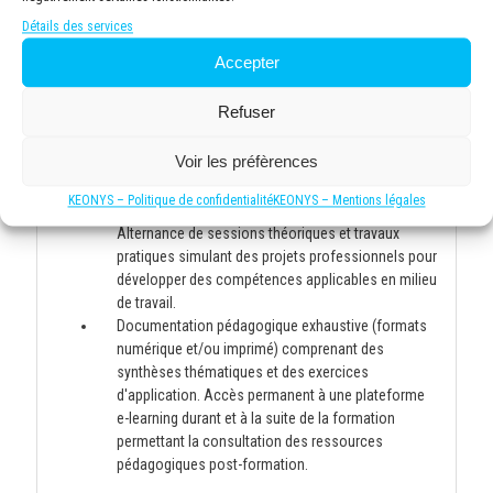
participant, incluant supports de cours, exercices
Détails des services
pratiques et ressources complémentaires pour
approfondir les connaissances après la formation.
Accepter
Refuser
Moyens et supports pédagogiques
Voir les préfèrences
Méthodologie pédagogique équilibrée, alliant
KEONYS – Politique de confidentialité
KEONYS – Mentions légales
apports théoriques et mises en situation pratiques.
Alternance de sessions théoriques et travaux
pratiques simulant des projets professionnels pour
développer des compétences applicables en milieu
de travail.
Documentation pédagogique exhaustive (formats
numérique et/ou imprimé) comprenant des
synthèses thématiques et des exercices
d'application. Accès permanent à une plateforme
e-learning durant et à la suite de la formation
permettant la consultation des ressources
pédagogiques post-formation.