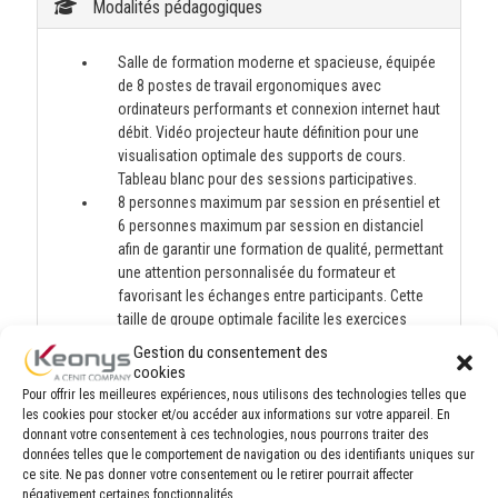
Modalités pédagogiques
Salle de formation moderne et spacieuse, équipée
de 8 postes de travail ergonomiques avec
ordinateurs performants et connexion internet haut
débit. Vidéo projecteur haute définition pour une
visualisation optimale des supports de cours.
Tableau blanc pour des sessions participatives.
8 personnes maximum par session en présentiel et
6 personnes maximum par session en distanciel
afin de garantir une formation de qualité, permettant
une attention personnalisée du formateur et
favorisant les échanges entre participants. Cette
taille de groupe optimale facilite les exercices
pratiques, les discussions approfondies et un suivi
Gestion du consentement des
individuel des progrès de chacun.
cookies
Environnement d'apprentissage confortable avec
Pour offrir les meilleures expériences, nous utilisons des technologies telles que
climatisation, éclairage adapté et pauses incluses
les cookies pour stocker et/ou accéder aux informations sur votre appareil. En
pour maintenir la concentration tout au long de la
donnant votre consentement à ces technologies, nous pourrons traiter des
données telles que le comportement de navigation ou des identifiants uniques sur
journée.
ce site. Ne pas donner votre consentement ou le retirer pourrait affecter
Documentation complète fournie à chaque
négativement certaines fonctionnalités.