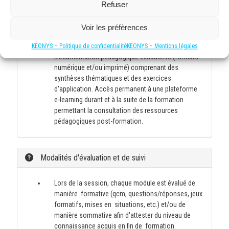
apports théoriques et mises en situation pratiques.
Refuser
Alternance de sessions théoriques et travaux
pratiques simulant des projets professionnels pour
Voir les préfèrences
développer des compétences applicables en milieu
de travail.
KEONYS – Politique de confidentialité
KEONYS – Mentions légales
Documentation pédagogique exhaustive (formats
numérique et/ou imprimé) comprenant des
synthèses thématiques et des exercices
d'application. Accès permanent à une plateforme
e-learning durant et à la suite de la formation
permettant la consultation des ressources
pédagogiques post-formation.
Modalités d'évaluation et de suivi
Lors de la session, chaque module est évalué de
manière formative (qcm, questions/réponses, jeux
formatifs, mises en situations, etc.) et/ou de
manière sommative afin d'attester du niveau de
connaissance acquis en fin de formation.