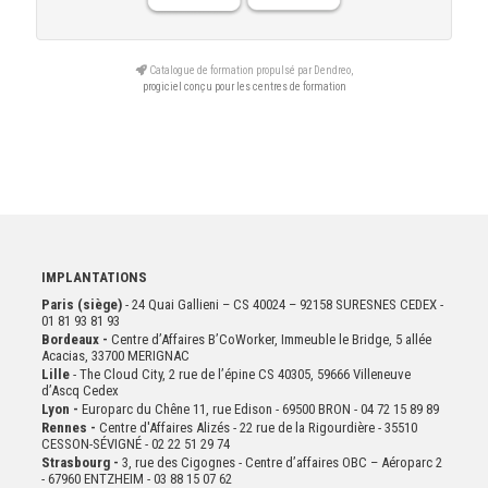
Catalogue de formation propulsé par Dendreo,
progiciel conçu pour les centres de formation
IMPLANTATIONS
Paris (siège)
- 24 Quai Gallieni – CS 40024 – 92158 SURESNES CEDEX -
01 81 93 81 93
Bordeaux -
Centre d’Affaires B’CoWorker, Immeuble le Bridge, 5 allée
Acacias, 33700 MERIGNAC
Lille
- The Cloud City, 2 rue de l’épine CS 40305, 59666 Villeneuve
d’Ascq Cedex
Lyon -
Europarc du Chêne 11, rue Edison - 69500 BRON - 04 72 15 89 89
Rennes -
Centre d'Affaires Alizés - 22 rue de la Rigourdière - 35510
CESSON-SÉVIGNÉ - 02 22 51 29 74
Strasbourg -
3, rue des Cigognes - Centre d’affaires OBC – Aéroparc 2
- 67960 ENTZHEIM - 03 88 15 07 62