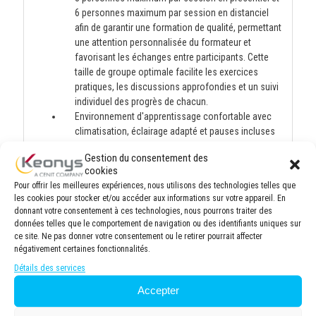
6 personnes maximum par session en distanciel
afin de garantir une formation de qualité, permettant
une attention personnalisée du formateur et
favorisant les échanges entre participants. Cette
taille de groupe optimale facilite les exercices
pratiques, les discussions approfondies et un suivi
individuel des progrès de chacun.
Environnement d'apprentissage confortable avec
climatisation, éclairage adapté et pauses incluses
pour maintenir la concentration tout au long de la
Gestion du consentement des
journée.
cookies
Documentation complète fournie à chaque
Pour offrir les meilleures expériences, nous utilisons des technologies telles que
participant, incluant supports de cours, exercices
les cookies pour stocker et/ou accéder aux informations sur votre appareil. En
pratiques et ressources complémentaires pour
donnant votre consentement à ces technologies, nous pourrons traiter des
approfondir les connaissances après la formation.
données telles que le comportement de navigation ou des identifiants uniques sur
ce site. Ne pas donner votre consentement ou le retirer pourrait affecter
négativement certaines fonctionnalités.
Détails des services
Moyens et supports pédagogiques
Accepter
Méthodologie pédagogique équilibrée, alliant