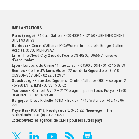
IMPLANTATIONS
Paris (siège)
- 24 Quai Gallieni – CS 40024 – 92158 SURESNES CEDEX -
01 81 93 81 93
Bordeaux -
Centre d’Affaires B’CoWorker, Immeuble le Bridge, 5 allée
Acacias, 33700 MERIGNAC
Lille
- The Cloud City, 2 rue de l’épine CS 40305, 59666 Villeneuve
d’Ascq Cedex
Lyon -
Europarc du Chêne 11, rue Edison - 69500 BRON - 04 72 15 89 89
Rennes -
Centre d'Affaires Alizés - 22 rue de la Rigourdière - 35510
CESSON-SÉVIGNÉ - 02 22 51 29 74
Strasbourg -
3, rue des Cigognes - Centre d’affaires OBC – Aéroparc 2
- 67960 ENTZHEIM - 03 88 15 07 62
Toulouse -
Bâtiment Alvé 2 – 2
ème
étage,
Impasse Louis Pueyo - 31700
BLAGNAC - 05 82 08 33 40
Belgique
- Drève Richelle, 161M – Box 57 - 1410 Waterloo - +32 475 96
77 85
Pays-Bas
- KEONYS, Nevelgaarde 8, 3436 ZZ, Nieuwegein, The
Netherlands - +31 (0) 30 792 0271
Et découvrez les agences de CENIT pour les autres pays