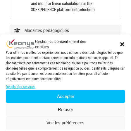
and monitor linear calculations in the
3DEXPERIENCE platform (introduction)
Modalités pédagogiques
Gestion du consentement des
Salle de formation moderne et spacieuse, équipée
cookies
de 8 postes de travail ergonomiques avec
Pour offrir les meilleures expériences, nous utilisons des technologies telles que
ordinateurs performants et connexion internet haut
les cookies pour stocker et/ou accéder aux informations sur votre appareil. En
débit. Vidéo projecteur haute définition pour une
donnant votre consentement à ces technologies, nous pourrons traiter des
données telles que le comportement de navigation ou des identifiants uniques sur
visualisation optimale des supports de cours.
ce site. Ne pas donner votre consentement ou le retirer pourrait affecter
Tableau blanc pour des sessions participatives.
négativement certaines fonctionnalités.
8 personnes maximum par session en présentiel et
Détails des services
6 personnes maximum par session en distanciel
afin de garantir une formation de qualité, permettant
Accepter
une attention personnalisée du formateur et
favorisant les échanges entre participants. Cette
Refuser
taille de groupe optimale facilite les exercices
pratiques, les discussions approfondies et un suivi
Voir les préfèrences
individuel des progrès de chacun.