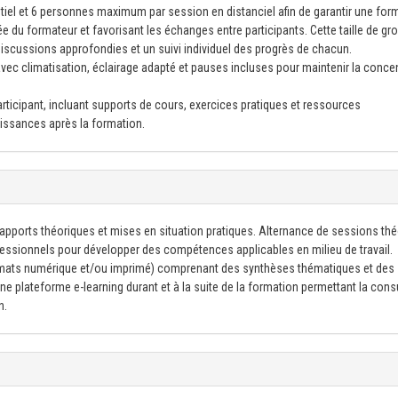
el et 6 personnes maximum par session en distanciel afin de garantir une for
e du formateur et favorisant les échanges entre participants. Cette taille de gr
 discussions approfondies et un suivi individuel des progrès de chacun.
ec climatisation, éclairage adapté et pauses incluses pour maintenir la conce
icipant, incluant supports de cours, exercices pratiques et ressources
issances après la formation.
 apports théoriques et mises en situation pratiques. Alternance de sessions th
ofessionnels pour développer des compétences applicables en milieu de travail.
mats numérique et/ou imprimé) comprenant des synthèses thématiques et des
e plateforme e-learning durant et à la suite de la formation permettant la cons
n.