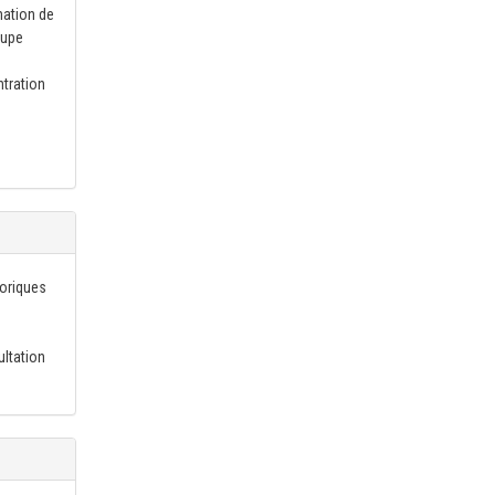
mation de
oupe
ntration
éoriques
ultation