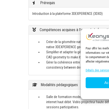
Prérequis
Introduction à la plateforme 3DEXPERIENCE (3DXD)
Compétences acquises à l'issue de la formati
Créer de la géométrie native 3DEXPERIENCE e
native 3DEXPERIENCE geometry and assemblies
Pour offrir les mei
Simplifier et adapter la géométrie CAO pour l
informations sur vo
CAD geometry to make it compatible with FEA
le comportement de 
affecter négativeme
Gérer la cohérence entre les modèles CAO de 
consistency between design CAD models and 
Détails des service
Ac
Modalités pédagogiques
Salle de formation moderne et spacieuse, éq
internet haut débit. Vidéo projecteur haute d
sessions participatives.