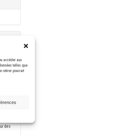
eate
/ou accéder aux
 adapt
 données telles que
 retirer pourrait
éfèrences
nnexion
our des