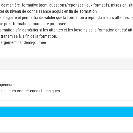
 de manière formative (qcm, questions/réponses, jeux formatifs, mises en sit
ster du niveau de connaissance acquis en fin de formation.
 stagiaire et permettra de valider que la formation a répondu à leurs attentes, l
ue post formation pourra être proposée.
mation afin de vérifier si les attentes et les besoins de la formation ont été att
transmise à la fin de la formation.
émargement par demi-journée
upérieurs.
es et leurs compétences techniques.