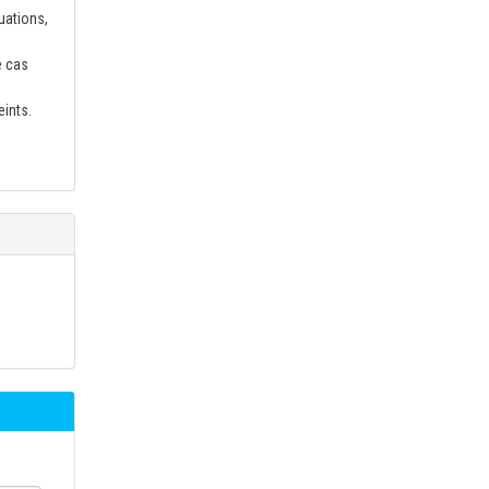
uations,
e cas
eints.