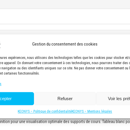
on
Gestion du consentement des cookies
t des assemblages dédiés aux besoins de simulation numérique (maîtrise) / Cr
 dedicated to digital simulation needs (proficiency)
lleures expériences, nous utilisons des technologies telles que les cookies pour stocker et
a rendre compatible avec les exigences de maillage FEA (maîtrise) / Simplify and
tre appareil. En donnant votre consentement à ces technologies, nous pourrons traiter des
 meshing requirements (proficiency)
navigation ou des identifiants uniques sur ce site. Ne pas donner votre consentement ou le
nt certaines fonctionnalités.
conception et les modèles géométriques de simulation (initiation) / Manage
simulation geometric models (introduction)
s
cepter
Refuser
Voir les pr
KEONYS – Politique de confidentialité
KEONYS – Mentions légales
uipée de 8 postes de travail ergonomiques avec ordinateurs performants et co
éfinition pour une visualisation optimale des supports de cours. Tableau blanc p