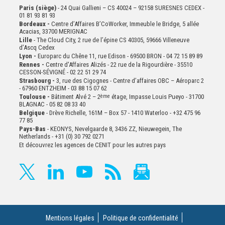
Paris (siège)
- 24 Quai Gallieni – CS 40024 – 92158 SURESNES CEDEX -
01 81 93 81 93
Bordeaux -
Centre d’Affaires B’CoWorker, Immeuble le Bridge, 5 allée
Acacias, 33700 MERIGNAC
Lille
- The Cloud City, 2 rue de l’épine CS 40305, 59666 Villeneuve
d’Ascq Cedex
Lyon -
Europarc du Chêne 11, rue Edison - 69500 BRON - 04 72 15 89 89
Rennes -
Centre d'Affaires Alizés - 22 rue de la Rigourdière - 35510
CESSON-SÉVIGNÉ - 02 22 51 29 74
Strasbourg -
3, rue des Cigognes - Centre d’affaires OBC – Aéroparc 2
- 67960 ENTZHEIM - 03 88 15 07 62
Toulouse -
Bâtiment Alvé 2 – 2
ème
étage,
Impasse Louis Pueyo - 31700
BLAGNAC - 05 82 08 33 40
Belgique
- Drève Richelle, 161M – Box 57 - 1410 Waterloo - +32 475 96
77 85
Pays-Bas
- KEONYS, Nevelgaarde 8, 3436 ZZ, Nieuwegein, The
Netherlands - +31 (0) 30 792 0271
Et découvrez les agences de CENIT pour les autres pays
Mentions légales
Politique de confidentialité