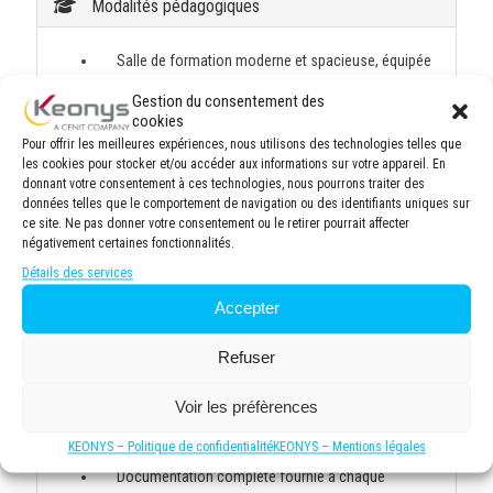
Modalités pédagogiques
Salle de formation moderne et spacieuse, équipée
de 8 postes de travail ergonomiques avec
Gestion du consentement des
ordinateurs performants et connexion internet haut
cookies
débit. Vidéo projecteur haute définition pour une
Pour offrir les meilleures expériences, nous utilisons des technologies telles que
visualisation optimale des supports de cours.
les cookies pour stocker et/ou accéder aux informations sur votre appareil. En
Tableau blanc pour des sessions participatives.
donnant votre consentement à ces technologies, nous pourrons traiter des
8 personnes maximum par session en présentiel et
données telles que le comportement de navigation ou des identifiants uniques sur
6 personnes maximum par session en distanciel
ce site. Ne pas donner votre consentement ou le retirer pourrait affecter
négativement certaines fonctionnalités.
afin de garantir une formation de qualité, permettant
une attention personnalisée du formateur et
Détails des services
favorisant les échanges entre participants. Cette
Accepter
taille de groupe optimale facilite les exercices
pratiques, les discussions approfondies et un suivi
Refuser
individuel des progrès de chacun.
Environnement d'apprentissage confortable avec
Voir les préfèrences
climatisation, éclairage adapté et pauses incluses
pour maintenir la concentration tout au long de la
KEONYS – Politique de confidentialité
KEONYS – Mentions légales
journée.
Documentation complète fournie à chaque