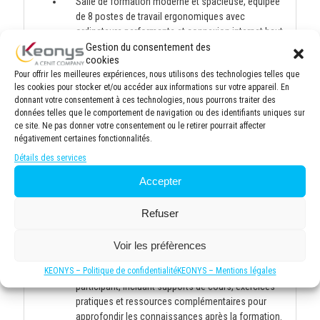
Salle de formation moderne et spacieuse, équipée
de 8 postes de travail ergonomiques avec
ordinateurs performants et connexion internet haut
Gestion du consentement des
débit. Vidéo projecteur haute définition pour une
cookies
visualisation optimale des supports de cours.
Pour offrir les meilleures expériences, nous utilisons des technologies telles que
Tableau blanc pour des sessions participatives.
les cookies pour stocker et/ou accéder aux informations sur votre appareil. En
8 personnes maximum par session en présentiel et
donnant votre consentement à ces technologies, nous pourrons traiter des
6 personnes maximum par session en distanciel
données telles que le comportement de navigation ou des identifiants uniques sur
afin de garantir une formation de qualité, permettant
ce site. Ne pas donner votre consentement ou le retirer pourrait affecter
une attention personnalisée du formateur et
négativement certaines fonctionnalités.
favorisant les échanges entre participants. Cette
Détails des services
taille de groupe optimale facilite les exercices
Accepter
pratiques, les discussions approfondies et un suivi
individuel des progrès de chacun.
Environnement d'apprentissage confortable avec
Refuser
climatisation, éclairage adapté et pauses incluses
pour maintenir la concentration tout au long de la
Voir les préfèrences
journée.
Documentation complète fournie à chaque
KEONYS – Politique de confidentialité
KEONYS – Mentions légales
participant, incluant supports de cours, exercices
pratiques et ressources complémentaires pour
approfondir les connaissances après la formation.