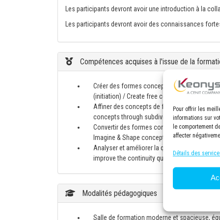
Les participants devront avoir une introduction à la col
Les participants devront avoir des connaissances forte
Compétences acquises à l'issue de la formati
Créer des formes conceptuelles libres en m
(initiation) / Create free conceptual shapes
Affiner des concepts de formes stylistiques pa
Pour offrir les mei
concepts through subdivision modeling opera
informations sur vo
Convertir des formes conceptuelles Imagine & 
le comportement de 
affecter négativeme
Imagine & Shape conceptual shapes into CATIA
Analyser et améliorer la qualité de continuit
Détails des service
improve the continuity quality of surfaces c
Ac
Modalités pédagogiques
Salle de formation moderne et spacieuse, éq