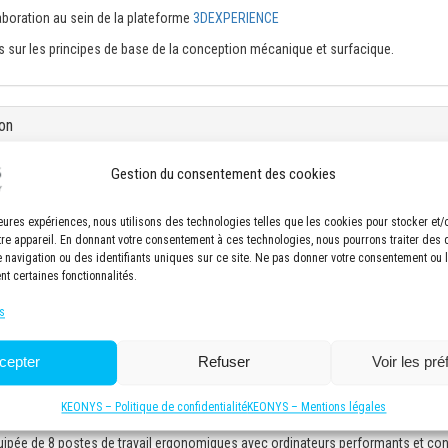
laboration au sein de la plateforme
3DEXPERIENCE
s sur les principes de base de la conception mécanique et surfacique.
on
Gestion du consentement des cookies
anipulant des maillages de volumes fermés et planes dans CATIA 3DEXPERIENC
 by manipulating closed volume and planar meshes in CATIA 3DEXPERIENCE (intr
r des opérations de modélisation de subdivision (initiation) / Refine stylistic 
lleures expériences, nous utilisons des technologies telles que les cookies pour stocker et
tions (introduction)
tre appareil. En donnant votre consentement à ces technologies, nous pourrons traiter des
Shape en géométrie CATIA utilisable pour la conception détaillée (initiation) /
navigation ou des identifiants uniques sur ce site. Ne pas donner votre consentement ou le
nt certaines fonctionnalités.
 geometry usable for detailed design (introduction)
é des surfaces créées avec les outils IMA 3DEXPERIENCE (initiation) / Analyze a
s
reated with IMA 3DEXPERIENCE tools (introduction)
cepter
Refuser
Voir les pr
KEONYS – Politique de confidentialité
KEONYS – Mentions légales
uipée de 8 postes de travail ergonomiques avec ordinateurs performants et co