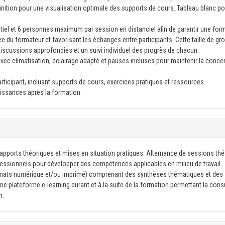
éfinition pour une visualisation optimale des supports de cours. Tableau blanc p
el et 6 personnes maximum par session en distanciel afin de garantir une for
e du formateur et favorisant les échanges entre participants. Cette taille de gr
 discussions approfondies et un suivi individuel des progrès de chacun.
ec climatisation, éclairage adapté et pauses incluses pour maintenir la conce
icipant, incluant supports de cours, exercices pratiques et ressources
issances après la formation.
 apports théoriques et mises en situation pratiques. Alternance de sessions th
ofessionnels pour développer des compétences applicables en milieu de travail.
mats numérique et/ou imprimé) comprenant des synthèses thématiques et des
e plateforme e-learning durant et à la suite de la formation permettant la cons
n.