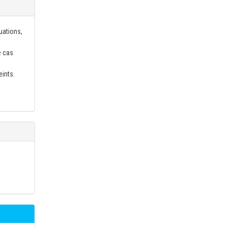
uations,
e cas
eints.