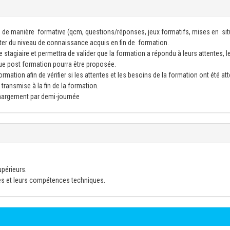
 de manière formative (qcm, questions/réponses, jeux formatifs, mises en sit
ster du niveau de connaissance acquis en fin de formation.
 stagiaire et permettra de valider que la formation a répondu à leurs attentes, l
ue post formation pourra être proposée.
mation afin de vérifier si les attentes et les besoins de la formation ont été att
transmise à la fin de la formation.
émargement par demi-journée
upérieurs.
es et leurs compétences techniques.