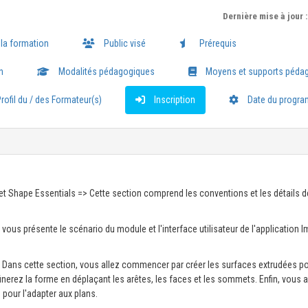
Dernière mise à jour 
 la formation
Public visé
Prérequis
n
Modalités pédagogiques
Moyens et supports péda
rofil du / des Formateur(s)
Inscription
Date du progr
 et Shape Essentials => Cette section comprend les conventions et les détails d
ous présente le scénario du module et l'interface utilisateur de l'application 
 => Dans cette section, vous allez commencer par créer les surfaces extrudées p
ffinerez la forme en déplaçant les arêtes, les faces et les sommets. Enfin, vous a
pour l'adapter aux plans.