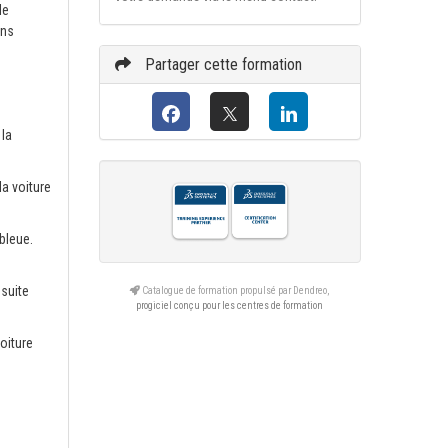
le
ans
Partager cette formation
 la
la voiture
 bleue.
nsuite
Catalogue de formation propulsé par Dendreo,
progiciel conçu pour les centres de formation
oiture