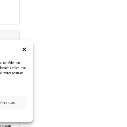
E
oduction)
shape
/ou accéder aux
 données telles que
 Convert
 retirer pourrait
nd
éfèrences
nnexion