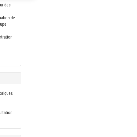
our des
mation de
oupe
ntration
éoriques
ultation