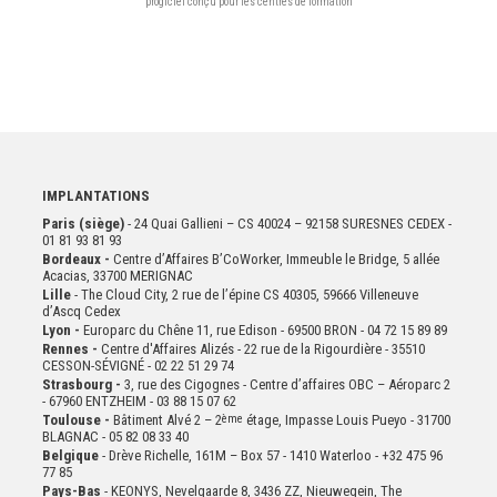
progiciel conçu pour les centres de formation
IMPLANTATIONS
Paris (siège)
- 24 Quai Gallieni – CS 40024 – 92158 SURESNES CEDEX -
01 81 93 81 93
Bordeaux -
Centre d’Affaires B’CoWorker, Immeuble le Bridge, 5 allée
Acacias, 33700 MERIGNAC
Lille
- The Cloud City, 2 rue de l’épine CS 40305, 59666 Villeneuve
d’Ascq Cedex
Lyon -
Europarc du Chêne 11, rue Edison - 69500 BRON - 04 72 15 89 89
Rennes -
Centre d'Affaires Alizés - 22 rue de la Rigourdière - 35510
CESSON-SÉVIGNÉ - 02 22 51 29 74
Strasbourg -
3, rue des Cigognes - Centre d’affaires OBC – Aéroparc 2
- 67960 ENTZHEIM - 03 88 15 07 62
Toulouse -
Bâtiment Alvé 2 – 2
ème
étage,
Impasse Louis Pueyo - 31700
BLAGNAC - 05 82 08 33 40
Belgique
- Drève Richelle, 161M – Box 57 - 1410 Waterloo - +32 475 96
77 85
Pays-Bas
- KEONYS, Nevelgaarde 8, 3436 ZZ, Nieuwegein, The