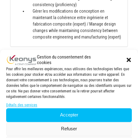
consistency (proficiency)
Gérer les modifications de conception en
maintenant la cohérence entre ingénierie et
fabrication composite (expert) / Manage design
changes while maintaining consistency between
composite engineering and manufacturing (expert)
Gestion du consentement des
Modalités pédagogiques
cookies
Pour offrir les meilleures expériences, nous utilisons des technologies telles que
Salle de formation moderne et spacieuse, équipée
les cookies pour stocker et/ou accéder aux informations sur votre appareil. En
donnant votre consentement à ces technologies, nous pourrons traiter des
de 8 postes de travail ergonomiques avec
données telles que le comportement de navigation ou des identifiants uniques sur
ordinateurs performants et connexion internet haut
ce site. Ne pas donner votre consentement ou le retirer pourrait affecter
débit. Vidéo projecteur haute définition pour une
négativement certaines fonctionnalités.
visualisation optimale des supports de cours.
Détails des services
Tableau blanc pour des sessions participatives.
8 personnes maximum par session en présentiel et
Accepter
6 personnes maximum par session en distanciel
afin de garantir une formation de qualité, permettant
Refuser
une attention personnalisée du formateur et