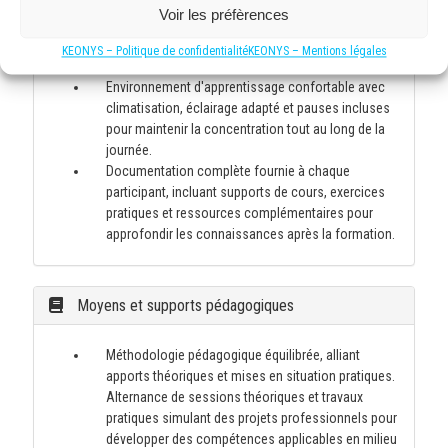
favorisant les échanges entre participants. Cette
Voir les préfèrences
taille de groupe optimale facilite les exercices
pratiques, les discussions approfondies et un suivi
KEONYS – Politique de confidentialité
KEONYS – Mentions légales
individuel des progrès de chacun.
Environnement d'apprentissage confortable avec
climatisation, éclairage adapté et pauses incluses
pour maintenir la concentration tout au long de la
journée.
Documentation complète fournie à chaque
participant, incluant supports de cours, exercices
pratiques et ressources complémentaires pour
approfondir les connaissances après la formation.
Moyens et supports pédagogiques
Méthodologie pédagogique équilibrée, alliant
apports théoriques et mises en situation pratiques.
Alternance de sessions théoriques et travaux
pratiques simulant des projets professionnels pour
développer des compétences applicables en milieu