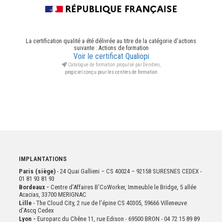
La certification qualité a été délivrée au titre de la catégorie d'actions
suivante : Actions de formation
Voir le certificat Qualiopi
Catalogue de formation propulsé par Dendreo,
progiciel conçu pour les centres de formation
IMPLANTATIONS
Paris (siège)
- 24 Quai Gallieni – CS 40024 – 92158 SURESNES CEDEX -
01 81 93 81 93
Bordeaux -
Centre d’Affaires B’CoWorker, Immeuble le Bridge, 5 allée
Acacias, 33700 MERIGNAC
Lille
- The Cloud City, 2 rue de l’épine CS 40305, 59666 Villeneuve
d’Ascq Cedex
Lyon -
Europarc du Chêne 11, rue Edison - 69500 BRON - 04 72 15 89 89