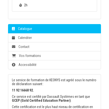
Durée :
2h
Catalogue
Calendrier
Contact
Vos formations
Accessibilité
Le service de formation de KEONYS est agréé sous le numéro
de déclaration suivant :
11 92 16668 92.
Ce service est certifié par Dassault Systèmes en tant que
GCEP (Gold Certified Education Partner)
.
Cette certification est le plus haut niveau de certification en