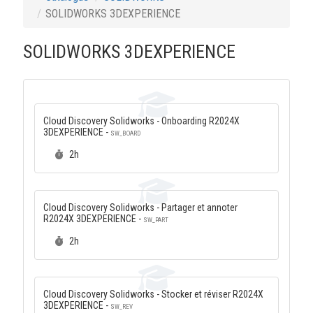
SOLIDWORKS 3DEXPERIENCE
SOLIDWORKS 3DEXPERIENCE
Cloud Discovery Solidworks - Onboarding R2024X
3DEXPERIENCE -
SW_BOARD
Durée :
2h
Cloud Discovery Solidworks - Partager et annoter
R2024X 3DEXPERIENCE -
SW_PART
Durée :
2h
Cloud Discovery Solidworks - Stocker et réviser R2024X
3DEXPERIENCE -
SW_REV