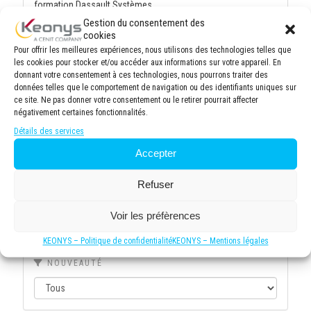
formation Dassault Systèmes
Gestion du consentement des
cookies
Pour offrir les meilleures expériences, nous utilisons des technologies telles que
Rechercher une formation
les cookies pour stocker et/ou accéder aux informations sur votre appareil. En
donnant votre consentement à ces technologies, nous pourrons traiter des
données telles que le comportement de navigation ou des identifiants uniques sur
ce site. Ne pas donner votre consentement ou le retirer pourrait affecter
négativement certaines fonctionnalités.
Détails des services
À PROXIMITÉ DE
Accepter
Refuser
ÉLIGIBLE CPF
Voir les préfèrences
KEONYS – Politique de confidentialité
KEONYS – Mentions légales
NOUVEAUTÉ