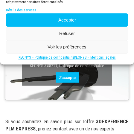
négativement certaines fonctionnalités.
pour gérer projets, tâches, changements et
Détails des services
processus, et collaborer plus efficacement.
Accepter
Démo Catia Essential PLM EXPRESS
Refuser
Voir les préfèrences
KEONYS – Politique de confidentialité
KEONYS – Mentions légales
Cliquez sur 'J'accepte' pour activer Youtube
KEONYS &#8211; Politique de confidentialité
J'accepte
Si vous souhaitez en savoir plus sur l’offre
3DEXPERIENCE
PLM EXPRESS,
prenez contact avec un de nos experts