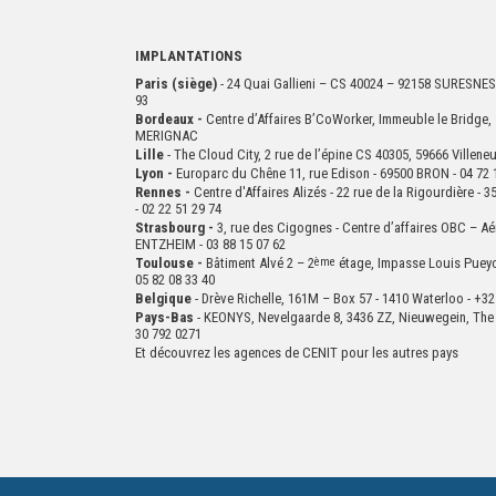
IMPLANTATIONS
Paris (siège)
- 24 Quai Gallieni – CS 40024 – 92158 SURESNES
93
Bordeaux -
Centre d’Affaires B’CoWorker, Immeuble le Bridge, 
MERIGNAC
Lille
- The Cloud City, 2 rue de l’épine CS 40305, 59666 Villen
Lyon -
Europarc du Chêne 11, rue Edison - 69500 BRON - 04 72 
Rennes -
Centre d'Affaires Alizés - 22 rue de la Rigourdière 
- 02 22 51 29 74
Strasbourg -
3, rue des Cigognes - Centre d’affaires OBC – Aé
ENTZHEIM - 03 88 15 07 62
Toulouse -
Bâtiment Alvé 2 – 2
ème
étage,
Impasse Louis Puey
05 82 08 33 40
Belgique
- Drève Richelle, 161M – Box 57 - 1410 Waterloo - +32
Pays-Bas
- KEONYS, Nevelgaarde 8, 3436 ZZ, Nieuwegein, The 
30 792 0271
Et découvrez les agences de CENIT pour les autres pays