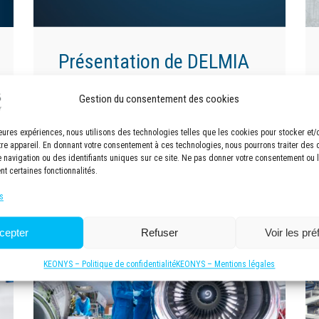
Présentation de DELMIA
Découvrez DELMIA, la solution de
planification et d’ordonnancement de
Gestion du consentement des cookies
Dassault Systèmes. DELMIA, est une
solution qui permet aux industriels de…
lleures expériences, nous utilisons des technologies telles que les cookies pour stocker et
Lire la suite »
tre appareil. En donnant votre consentement à ces technologies, nous pourrons traiter des
navigation ou des identifiants uniques sur ce site. Ne pas donner votre consentement ou le
nt certaines fonctionnalités.
s
cepter
Refuser
Voir les pr
KEONYS – Politique de confidentialité
KEONYS – Mentions légales