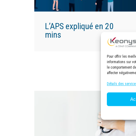
L’APS expliqué en 20
mins
Pour offrir les mei
informations sur vo
le comportement de 
affecter négativeme
Détails des service
Ac