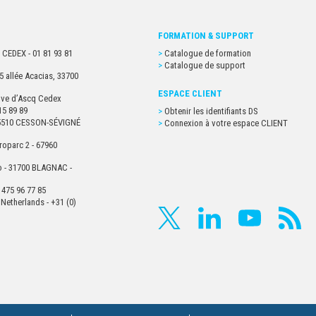
FORMATION & SUPPORT
 CEDEX - 01 81 93 81
Catalogue de formation
Catalogue de support
5 allée Acacias, 33700
ESPACE CLIENT
euve d’Ascq Cedex
15 89 89
Obtenir les identifiants DS
- 35510 CESSON-SÉVIGNÉ
Connexion à votre espace CLIENT
roparc 2 - 67960
o - 31700 BLAGNAC -
 475 96 77 85
Netherlands - +31 (0)