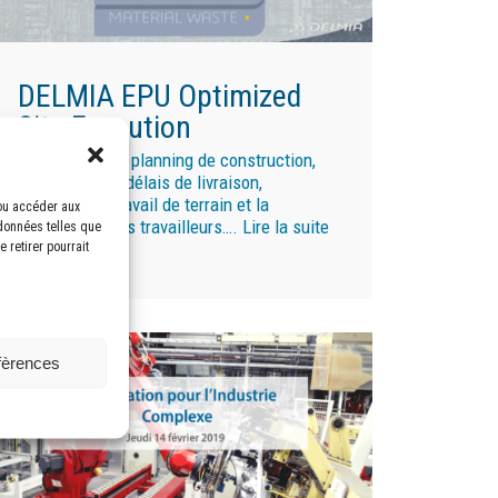
DELMIA EPU Optimized
Site Execution
Compressez le planning de construction,
respectez vos délais de livraison,
optimisez le travail de terrain et la
/ou accéder aux
productivité des travailleurs….
Lire la suite
 données telles que
»
 retirer pourrait
éfèrences