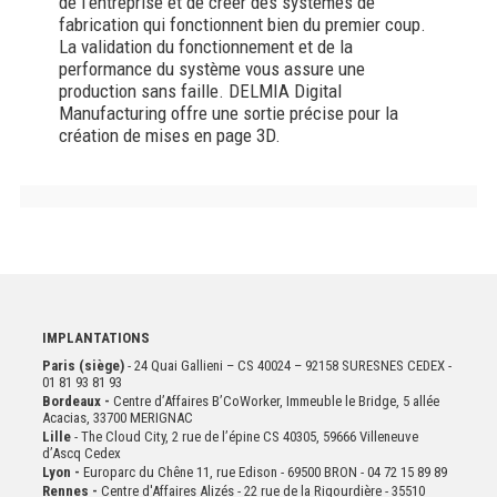
de l’entreprise et de créer des systèmes de
fabrication qui fonctionnent bien du premier coup.
La validation du fonctionnement et de la
performance du système vous assure une
production sans faille. DELMIA Digital
Manufacturing offre une sortie précise pour la
création de mises en page 3D.
IMPLANTATIONS
Paris (siège)
- 24 Quai Gallieni – CS 40024 – 92158 SURESNES CEDEX -
01 81 93 81 93
Bordeaux -
Centre d’Affaires B’CoWorker, Immeuble le Bridge, 5 allée
Acacias, 33700 MERIGNAC
Lille
- The Cloud City, 2 rue de l’épine CS 40305, 59666 Villeneuve
d’Ascq Cedex
Lyon -
Europarc du Chêne 11, rue Edison - 69500 BRON - 04 72 15 89 89
Rennes -
Centre d'Affaires Alizés - 22 rue de la Rigourdière - 35510