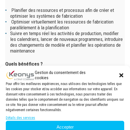
Planifier des ressources et processus afin de créer et
optimiser les systèmes de fabrication
Optimiser virtuellement les ressources de fabrication
parallèlement à la planification
Suivre en temps réel les activités de production, modifier
les calendriers, lancer de nouveaux programmes, introduire
des changements de modèle et planifier les opérations de
maintenance
Quels bénéfices ?
Gestion du consentement des
Rapidité de la conception du processus de production
cookies
Prise en charge de tout le processus de production pour les
Pour offrir les meilleures expériences, nous utilisons des technologies telles que
ingénieurs de toutes les disciplines, les fournisseurs et
les cookies pour stocker et/ou accéder aux informations sur votre appareil. En
autres parties prenantes
donnant votre consentement à ces technologies, nous pourrons traiter des
Amélioration de l’efficacité du processus de production
données telles que le comportement de navigation ou des identifiants uniques sur
ce site. Ne pas donner votre consentement ou le retirer pourrait affecter
Meilleure maîtrise des coûts en réduisant les erreurs
négativement certaines fonctionnalités.
détectées pendant la simulation
Une connexion internet réservée aux utilisateurs pour la
Détails des services
création et la collaboration liées à la planification du
Accepter
processus de fabrication