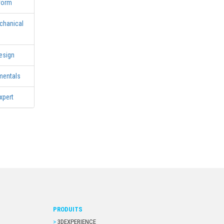
tform
chanical
esign
mentals
xpert
PRODUITS
3DEXPERIENCE