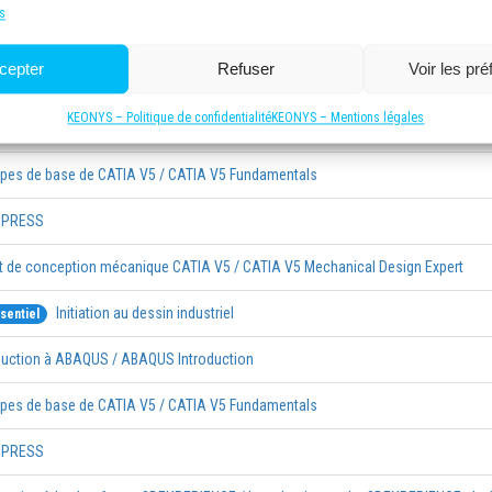
s
cepter
Refuser
Voir les pr
KEONYS – Politique de confidentialité
KEONYS – Mentions légales
Initiation au dessin industriel
sentiel
ipes de base de CATIA V5 / CATIA V5 Fundamentals
XPRESS
t de conception mécanique CATIA V5 / CATIA V5 Mechanical Design Expert
Initiation au dessin industriel
sentiel
duction à ABAQUS / ABAQUS Introduction
ipes de base de CATIA V5 / CATIA V5 Fundamentals
XPRESS