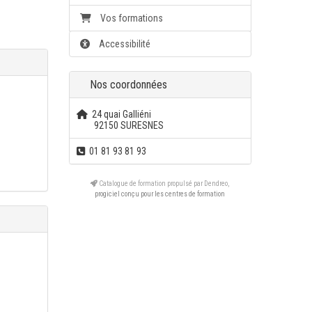
Vos formations
Accessibilité
Nos coordonnées
24 quai Galliéni
92150 SURESNES
01 81 93 81 93
Catalogue de formation propulsé par Dendreo,
progiciel conçu pour les centres de formation