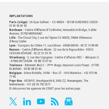
IMPLANTATIONS
Paris (siège)
- 24 Quai Gallieni – CS 40024 – 92158 SURESNES CEDEX -
01 81 93 81 93
Bordeaux -
Centre d’Affaires B’CoWorker, Immeuble le Bridge, 5 allée
Acacias, 33700 MERIGNAC
Lille
- The Cloud City, 2 rue de l’épine CS 40305, 59666 Villeneuve
d’Ascq Cedex
Lyon -
Europarc du Chêne 11, rue Edison - 69500 BRON - 04 72 15 89 89
Rennes -
Centre d'Affaires Alizés - 22 rue de la Rigourdière - 35510
CESSON-SÉVIGNÉ - 02 22 51 29 74
Strasbourg -
3, rue des Cigognes - Centre d’affaires OBC – Aéroparc 2
- 67960 ENTZHEIM - 03 88 15 07 62
Toulouse -
Bâtiment Alvé 2 – 2
ème
étage,
Impasse Louis Pueyo - 31700
BLAGNAC - 05 82 08 33 40
Belgique
- Drève Richelle, 161M – Box 57 - 1410 Waterloo - +32 475 96
77 85
Pays-Bas
- KEONYS, Nevelgaarde 8, 3436 ZZ, Nieuwegein, The
Netherlands - +31 (0) 30 792 0271
Et découvrez les agences de CENIT pour les autres pays