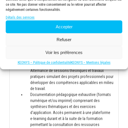
journée.
ce site. Ne pas donner votre consentement ou le retirer pourrait affecter
Documentation complète fournie à chaque
négativement certaines fonctionnalités.
participant, incluant supports de cours, exercices
Détails des services
pratiques et ressources complémentaires pour
approfondir les connaissances après la formation.
Accepter
Refuser
Moyens et supports pédagogiques
Voir les préfèrences
Méthodologie pédagogique équilibrée, alliant
KEONYS – Politique de confidentialité
KEONYS – Mentions légales
apports théoriques et mises en situation pratiques.
Alternance de sessions théoriques et travaux
pratiques simulant des projets professionnels pour
développer des compétences applicables en milieu
de travail.
Documentation pédagogique exhaustive (formats
numérique et/ou imprimé) comprenant des
synthèses thématiques et des exercices
d'application. Accès permanent à une plateforme
e-learning durant et à la suite de la formation
permettant la consultation des ressources