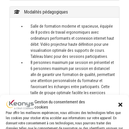
Modalités pédagogiques
Salle de formation moderne et spacieuse, équipée
de 8 postes de travail ergonomiques avec
ordinateurs performants et connexion internet haut
débit. Vidéo projecteur haute définition pour une
visualisation optimale des supports de cours.
Tableau blanc pour des sessions participatives.
8 personnes maximum par session en présentiel et
6 personnes maximum par session en distanciel
afin de garantir une formation de qualité, permettant
une attention personnalisée du formateur et
favorisant les échanges entre participants. Cette
taille de groupe optimale facilite les exercices
pratiques, les discussions approfondies et un suivi
Gestion du consentement des
individuel des progrès de chacun.
cookies
Environnement d'apprentissage confortable avec
Pour offrir les meilleures expériences, nous utilisons des technologies telles que
climatisation, éclairage adapté et pauses incluses
les cookies pour stocker et/ou accéder aux informations sur votre appareil. En
pour maintenir la concentration tout au long de la
donnant votre consentement à ces technologies, nous pourrons traiter des
données telles que le comportement de navigation ou des identifiants uniques sur