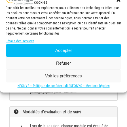
cookies
Moyens et supports pédagogiques
Pour offrir les meilleures expériences, nous utilisons des technologies telles que
les cookies pour stocker et/ou accéder aux informations sur votre appareil. En
donnant votre consentement à ces technologies, nous pourrons traiter des
Méthodologie pédagogique équilibrée, alliant
données telles que le comportement de navigation ou des identifiants uniques sur
apports théoriques et mises en situation pratiques.
ce site. Ne pas donner votre consentement ou le retirer pourrait affecter
Alternance de sessions théoriques et travaux
négativement certaines fonctionnalités.
pratiques simulant des projets professionnels pour
Détails des services
développer des compétences applicables en milieu
de travail.
Accepter
Documentation pédagogique exhaustive (formats
numérique et/ou imprimé) comprenant des
Refuser
synthèses thématiques et des exercices
d'application. Accès permanent à une plateforme
Voir les préfèrences
e-learning durant et à la suite de la formation
permettant la consultation des ressources
KEONYS – Politique de confidentialité
KEONYS – Mentions légales
pédagogiques post-formation.
Modalités d'évaluation et de suivi
Lors de la session, chaque module est évalué de