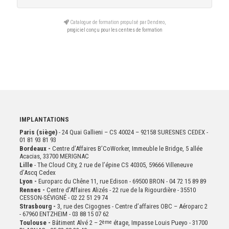
Catalogue de formation propulsé par Dendreo,
progiciel conçu pour les centres de formation
IMPLANTATIONS
Paris (siège)
- 24 Quai Gallieni – CS 40024 – 92158 SURESNES CEDEX -
01 81 93 81 93
Bordeaux -
Centre d’Affaires B’CoWorker, Immeuble le Bridge, 5 allée
Acacias, 33700 MERIGNAC
Lille
- The Cloud City, 2 rue de l’épine CS 40305, 59666 Villeneuve
d’Ascq Cedex
Lyon -
Europarc du Chêne 11, rue Edison - 69500 BRON - 04 72 15 89 89
Rennes -
Centre d'Affaires Alizés - 22 rue de la Rigourdière - 35510
CESSON-SÉVIGNÉ - 02 22 51 29 74
Strasbourg -
3, rue des Cigognes - Centre d’affaires OBC – Aéroparc 2
- 67960 ENTZHEIM - 03 88 15 07 62
Toulouse -
Bâtiment Alvé 2 – 2
ème
étage,
Impasse Louis Pueyo - 31700