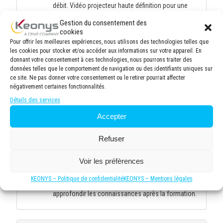
débit. Vidéo projecteur haute définition pour une
visualisation optimale des supports de cours.
Gestion du consentement des
Tableau blanc pour des sessions participatives.
cookies
8 personnes maximum par session en présentiel et
Pour offrir les meilleures expériences, nous utilisons des technologies telles que
6 personnes maximum par session en distanciel
les cookies pour stocker et/ou accéder aux informations sur votre appareil. En
afin de garantir une formation de qualité, permettant
donnant votre consentement à ces technologies, nous pourrons traiter des
une attention personnalisée du formateur et
données telles que le comportement de navigation ou des identifiants uniques sur
ce site. Ne pas donner votre consentement ou le retirer pourrait affecter
favorisant les échanges entre participants. Cette
négativement certaines fonctionnalités.
taille de groupe optimale facilite les exercices
pratiques, les discussions approfondies et un suivi
Détails des services
individuel des progrès de chacun.
Accepter
Environnement d'apprentissage confortable avec
climatisation, éclairage adapté et pauses incluses
Refuser
pour maintenir la concentration tout au long de la
journée.
Voir les préfèrences
Documentation complète fournie à chaque
participant, incluant supports de cours, exercices
KEONYS – Politique de confidentialité
KEONYS – Mentions légales
pratiques et ressources complémentaires pour
approfondir les connaissances après la formation.