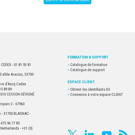
FORMATION & SUPPORT
 CEDEX - 01 81 93 81
Catalogue de formation
Catalogue de support
5 allée Acacias, 33700
ESPACE CLIENT
euve d’Ascq Cedex
15 89 89
Obtenir les identifiants DS
- 35510 CESSON-SÉVIGNÉ
Connexion à votre espace CLIENT
roparc 2 - 67960
o - 31700 BLAGNAC -
 475 96 77 85
Netherlands - +31 (0)