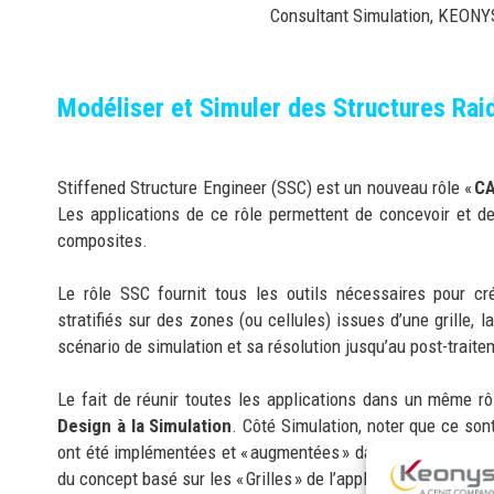
Consultant Simulation, KEONY
M
odéliser
et Simuler des Structures R
ai
Stiffened Structure Engineer (SSC) est un nouveau rôle «
CA
Les applications de ce rôle permettent de concevoir et d
composites.
Le rôle SSC fournit tous les outils nécessaires pour cr
stratifiés sur des zones (ou cellules) issues d’une grille, l
scénario de simulation et sa résolution jusqu’au post-traite
Le fait de réunir toutes les applications dans un même r
Design à la Simulation
. Côté Simulation, noter que ce son
ont été implémentées et « augmentées » dans le rôle SSC et
du concept basé sur les « Grilles » de l’application «
Airfram