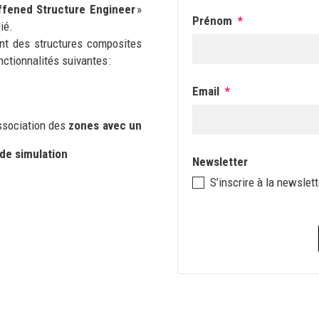
ffened
Structure
Engineer
»
Prénom
*
ié.
nt des structures composites
ctionnalités suivantes :
Email
*
association des
zones avec un
de simulation
Newsletter
S’inscrire à la newsle