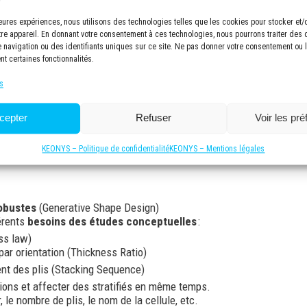
es sandwiches.
lleures expériences, nous utilisons des technologies telles que les cookies pour stocker et
tre appareil. En donnant votre consentement à ces technologies, nous pourrons traiter des
: statique, modale, flambement, réponse dynamique.
navigation ou des identifiants uniques sur ce site. Ne pas donner votre consentement ou le
 Study
» qui a déjà fait l’objet d’un Webinaire. « Parametric Design
nt certaines fonctionnalités.
ectifs souhaités. Pour limiter significativement les temps de calcu
s
 un modèle poutre équivalent.
cepter
Refuser
Voir les pr
 ensuite être poursuivie et augmentée dans des rôles plus avanc
isme de transfert.
KEONYS – Politique de confidentialité
KEONYS – Mentions légales
obustes
(Generative Shape Design)
érents
besoins des études conceptuelles
:
ss law)
par orientation (Thickness Ratio)
nt des plis (Stacking Sequence)
gions et affecter des stratifiés en même temps.
 le nombre de plis, le nom de la cellule, etc.