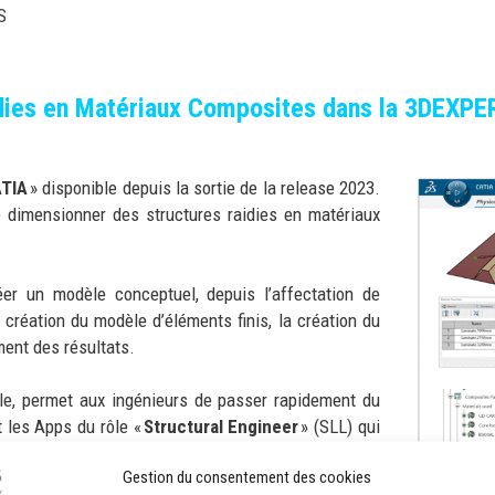
S
die
s
en Matériaux Composites
dans la 3DEXP
TIA
» disponible depuis la sortie de la release 2023.
e dimensionner des structures raidies en matériaux
éer un modèle conceptuel, depuis l’affectation de
a création du modèle d’éléments finis, la création du
ment des résultats.
ôle, permet aux ingénieurs de passer rapidement du
t les Apps du rôle «
Structural Engineer
» (SLL) qui
 côté Design c’est une nouvelle application inspirée
Gestion du consentement des cookies
e Composites Designer
» (AICOA).