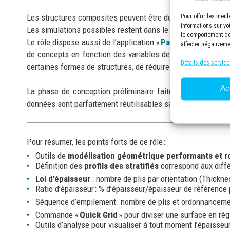
Les structures composites peuvent être des stratifiés et d
Pour offrir les mei
informations sur vo
Les simulations possibles restent dans le domaine linéaire 
le comportement de 
Le rôle dispose aussi de l’application «
Parametric Design
affecter négativeme
de concepts en fonction des variables de Design et des obj
Détails des service
certaines formes de structures, de réduire le modèle 3D à
Ac
La phase de conception préliminaire faite dans SSC peut
données sont parfaitement réutilisables sans aucun mécan
Pour résumer, les points forts de ce rôle :
Outils de
modélisation géométrique performants et r
Définition des
profils des stratifiés
correspond aux diff
Loi d’épaisseur
: nombre de plis par orientation (Thickne
Ratio d’épaisseur : % d’épaisseur/épaisseur de référence 
Séquence d’empilement : nombre de plis et ordonnanceme
Commande «
Quick Grid
» pour diviser une surface en ré
Outils d’analyse pour visualiser à tout moment l’épaisseur,