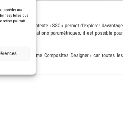
/ou accéder aux
 données telles que
 retirer pourrait
 Study » dans le contexte « SSC » permet d’explorer davantage
l lors des explorations paramétriques, il est possible pour
éfèrences
és comme « Airframe Composites Designer » car toutes les