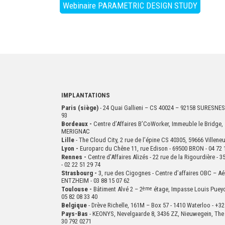
Webinaire PARAMETRIC DESIGN STUDY
IMPLANTATIONS
Paris (siège)
- 24 Quai Gallieni – CS 40024 – 92158 SURESNES
93
Bordeaux -
Centre d’Affaires B’CoWorker, Immeuble le Bridge, 
MERIGNAC
Lille
- The Cloud City, 2 rue de l’épine CS 40305, 59666 Villen
Lyon -
Europarc du Chêne 11, rue Edison - 69500 BRON - 04 72 
Rennes -
Centre d'Affaires Alizés - 22 rue de la Rigourdière 
- 02 22 51 29 74
Strasbourg -
3, rue des Cigognes - Centre d’affaires OBC – Aé
ENTZHEIM - 03 88 15 07 62
Toulouse -
Bâtiment Alvé 2 – 2
ème
étage,
Impasse Louis Puey
05 82 08 33 40
Belgique
- Drève Richelle, 161M – Box 57 - 1410 Waterloo - +32
Pays-Bas
- KEONYS, Nevelgaarde 8, 3436 ZZ, Nieuwegein, The 
30 792 0271