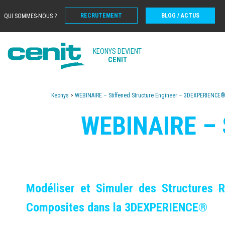
RECRUTEMENT
BLOG / ACTUS
QUI SOMMES-NOUS ?
KEONYS DEVIENT
CENIT
Keonys
>
WEBINAIRE – Stiffened Structure Engineer – 3DEXPERIENCE
WEBINAIRE –
M
odéliser
et Simuler des Structures 
Composites
dans la 3DEXPERIENCE®