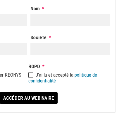
Nom
*
Société
*
RGPD
*
tter KEONYS
J’ai lu et accepté la
politique de
confidentialité