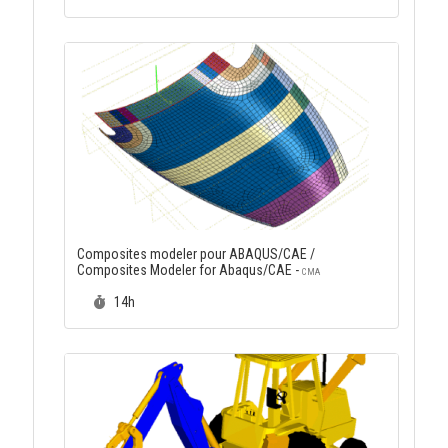
Composites modeler pour ABAQUS/CAE /
Composites Modeler for Abaqus/CAE -
CMA
Durée :
14h