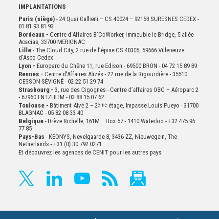
IMPLANTATIONS
Paris (siège)
- 24 Quai Gallieni – CS 40024 – 92158 SURESNES CEDEX -
01 81 93 81 93
Bordeaux -
Centre d’Affaires B’CoWorker, Immeuble le Bridge, 5 allée
Acacias, 33700 MERIGNAC
Lille
- The Cloud City, 2 rue de l’épine CS 40305, 59666 Villeneuve
d’Ascq Cedex
Lyon -
Europarc du Chêne 11, rue Edison - 69500 BRON - 04 72 15 89 89
Rennes -
Centre d'Affaires Alizés - 22 rue de la Rigourdière - 35510
CESSON-SÉVIGNÉ - 02 22 51 29 74
Strasbourg -
3, rue des Cigognes - Centre d’affaires OBC – Aéroparc 2
- 67960 ENTZHEIM - 03 88 15 07 62
Toulouse -
Bâtiment Alvé 2 – 2
ème
étage,
Impasse Louis Pueyo - 31700
BLAGNAC - 05 82 08 33 40
Belgique
- Drève Richelle, 161M – Box 57 - 1410 Waterloo - +32 475 96
77 85
Pays-Bas
- KEONYS, Nevelgaarde 8, 3436 ZZ, Nieuwegein, The
Netherlands - +31 (0) 30 792 0271
Et découvrez les agences de CENIT pour les autres pays