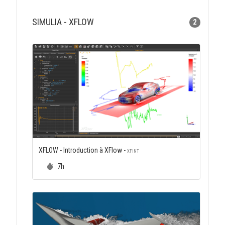
SIMULIA - XFLOW
2
XFLOW - Introduction à XFlow -
XFINT
Durée :
7h