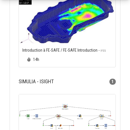
Introduction à FE-SAFE / FE-SAFE Introduction -
IFES
Durée :
14h
SIMULIA - ISIGHT
1