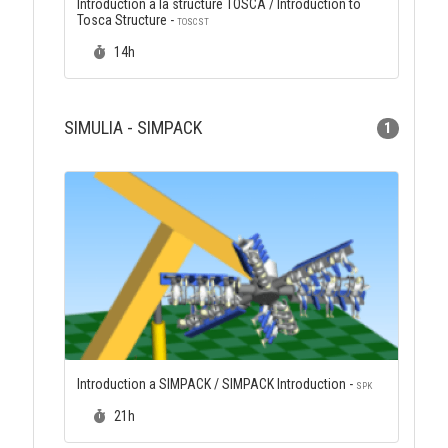
Introduction à la structure TOSCA / Introduction to
Tosca Structure -
TOSCST
Durée :
14h
SIMULIA - SIMPACK
1
Introduction a SIMPACK / SIMPACK Introduction -
SPK
Durée :
21h