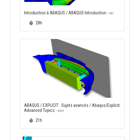
Introduction à ABAQUS / ABAQUS Introduction -
ABI
Durée :
28h
ABAQUS / EXPLICIT : Sujets avancés / Abaqus/Explicit:
Advanced Topics -
ADXP
Durée :
21h