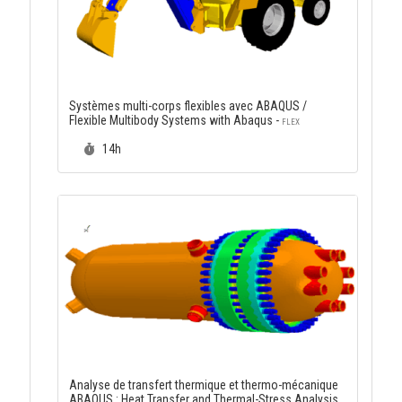
Systèmes multi-corps flexibles avec ABAQUS /
Flexible Multibody Systems with Abaqus -
FLEX
Durée :
14h
Analyse de transfert thermique et thermo-mécanique
ABAQUS : Heat Transfer and Thermal-Stress Analysis