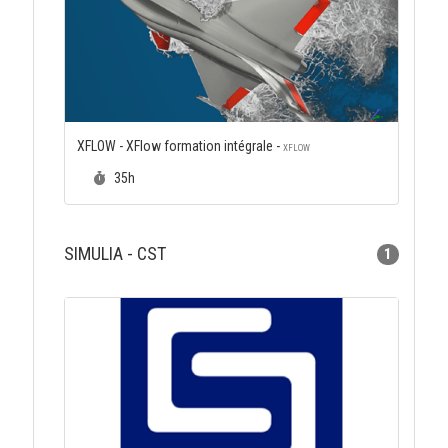
XFLOW - XFlow formation intégrale -
XFLOW
Durée :
35h
SIMULIA - CST
1