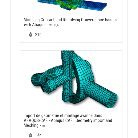
Modeling Contact and Resolving Convergence Issues
with Abaqus -
MCRC_A
Durée :
21h
Import de géométrie et maillage avancé dans
ABAQUS/CAE - Abaqus CAE : Geometry import and
Meshing -
MESH
Durée :
14h