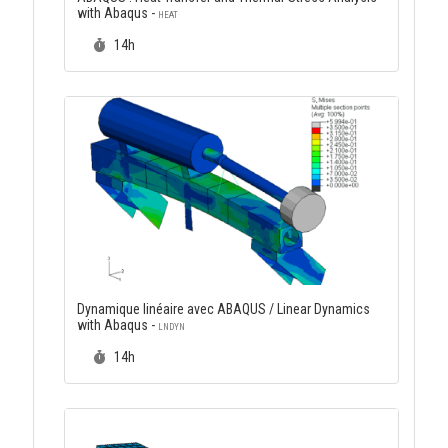
with Abaqus -
HEAT
Durée :
14h
Dynamique linéaire avec ABAQUS / Linear Dynamics
with Abaqus -
LNDYN
Durée :
14h