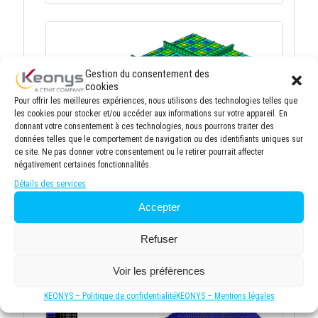
Gestion du consentement des
cookies
Pour offrir les meilleures expériences, nous utilisons des technologies telles que
les cookies pour stocker et/ou accéder aux informations sur votre appareil. En
donnant votre consentement à ces technologies, nous pourrons traiter des
données telles que le comportement de navigation ou des identifiants uniques sur
ce site. Ne pas donner votre consentement ou le retirer pourrait affecter
négativement certaines fonctionnalités.
Obtenir une solution convergente avec ABAQUS /
Obtaining a Converged Solution with Abaqus -
Détails des services
CONV
Durée :
14h
Accepter
Refuser
SIMULIA - FE-SAFE
1
Voir les préfèrences
KEONYS – Politique de confidentialité
KEONYS – Mentions légales