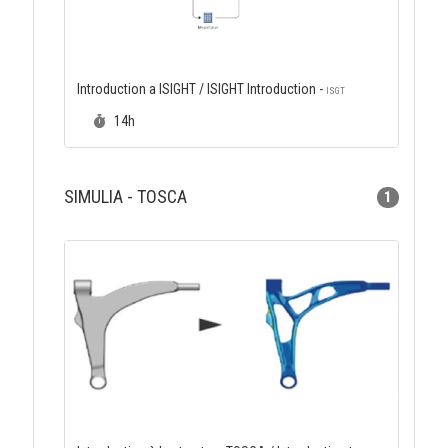
Introduction a ISIGHT / ISIGHT Introduction -
ISGT
Durée :
14h
SIMULIA - TOSCA
1