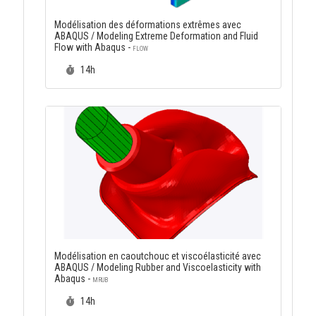
Modélisation des déformations extrêmes avec
ABAQUS / Modeling Extreme Deformation and Fluid
Flow with Abaqus -
FLOW
Durée :
14h
Modélisation en caoutchouc et viscoélasticité avec
ABAQUS / Modeling Rubber and Viscoelasticity with
Abaqus -
MRUB
Durée :
14h