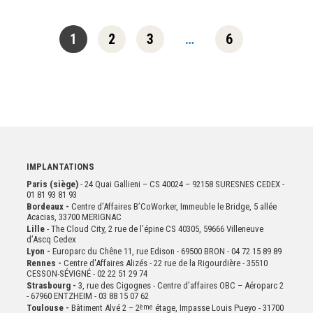
1
2
3
…
6
IMPLANTATIONS
Paris (siège)
- 24 Quai Gallieni – CS 40024 – 92158 SURESNES CEDEX -
01 81 93 81 93
Bordeaux -
Centre d’Affaires B’CoWorker, Immeuble le Bridge, 5 allée
Acacias, 33700 MERIGNAC
Lille
- The Cloud City, 2 rue de l’épine CS 40305, 59666 Villeneuve
d’Ascq Cedex
Lyon -
Europarc du Chêne 11, rue Edison - 69500 BRON - 04 72 15 89 89
Rennes -
Centre d'Affaires Alizés - 22 rue de la Rigourdière - 35510
CESSON-SÉVIGNÉ - 02 22 51 29 74
Strasbourg -
3, rue des Cigognes - Centre d’affaires OBC – Aéroparc 2
- 67960 ENTZHEIM - 03 88 15 07 62
Toulouse -
Bâtiment Alvé 2 – 2
ème
étage,
Impasse Louis Pueyo - 31700