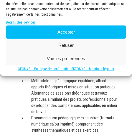
Environnement d'apprentissage confortable avec
données telles que le comportement de navigation ou des identifiants uniques sur
climatisation, éclairage adapté et pauses incluses
ce site. Ne pas donner votre consentement ou le retirer pourrait affecter
pour maintenir la concentration tout au long de la
négativement certaines fonctionnalités.
journée.
Détails des services
Documentation complète fournie à chaque
Accepter
participant, incluant supports de cours, exercices
pratiques et ressources complémentaires pour
approfondir les connaissances après la formation.
Refuser
Voir les préfèrences
Moyens et supports pédagogiques
KEONYS – Politique de confidentialité
KEONYS – Mentions légales
Méthodologie pédagogique équilibrée, alliant
apports théoriques et mises en situation pratiques.
Alternance de sessions théoriques et travaux
pratiques simulant des projets professionnels pour
développer des compétences applicables en milieu
de travail.
Documentation pédagogique exhaustive (formats
numérique et/ou imprimé) comprenant des
synthèses thématiques et des exercices