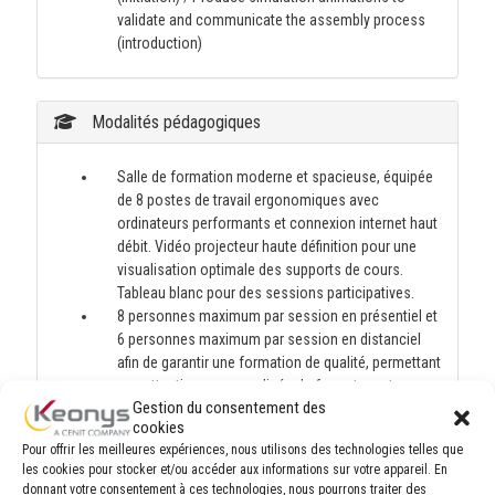
validate and communicate the assembly process
(introduction)
Modalités pédagogiques
Salle de formation moderne et spacieuse, équipée
de 8 postes de travail ergonomiques avec
ordinateurs performants et connexion internet haut
débit. Vidéo projecteur haute définition pour une
visualisation optimale des supports de cours.
Tableau blanc pour des sessions participatives.
8 personnes maximum par session en présentiel et
6 personnes maximum par session en distanciel
afin de garantir une formation de qualité, permettant
une attention personnalisée du formateur et
Gestion du consentement des
favorisant les échanges entre participants. Cette
cookies
taille de groupe optimale facilite les exercices
Pour offrir les meilleures expériences, nous utilisons des technologies telles que
pratiques, les discussions approfondies et un suivi
les cookies pour stocker et/ou accéder aux informations sur votre appareil. En
individuel des progrès de chacun.
donnant votre consentement à ces technologies, nous pourrons traiter des