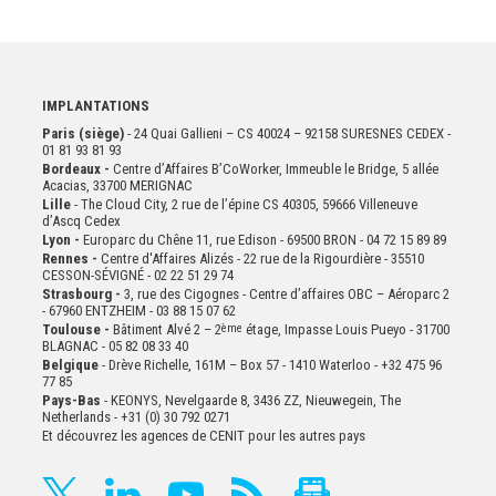
IMPLANTATIONS
Paris (siège)
- 24 Quai Gallieni – CS 40024 – 92158 SURESNES CEDEX -
01 81 93 81 93
Bordeaux -
Centre d’Affaires B’CoWorker, Immeuble le Bridge, 5 allée
Acacias, 33700 MERIGNAC
Lille
- The Cloud City, 2 rue de l’épine CS 40305, 59666 Villeneuve
d’Ascq Cedex
Lyon -
Europarc du Chêne 11, rue Edison - 69500 BRON - 04 72 15 89 89
Rennes -
Centre d'Affaires Alizés - 22 rue de la Rigourdière - 35510
CESSON-SÉVIGNÉ - 02 22 51 29 74
Strasbourg -
3, rue des Cigognes - Centre d’affaires OBC – Aéroparc 2
- 67960 ENTZHEIM - 03 88 15 07 62
Toulouse -
Bâtiment Alvé 2 – 2
ème
étage,
Impasse Louis Pueyo - 31700
BLAGNAC - 05 82 08 33 40
Belgique
- Drève Richelle, 161M – Box 57 - 1410 Waterloo - +32 475 96
77 85
Pays-Bas
- KEONYS, Nevelgaarde 8, 3436 ZZ, Nieuwegein, The
Netherlands - +31 (0) 30 792 0271
Et découvrez les agences de CENIT pour les autres pays