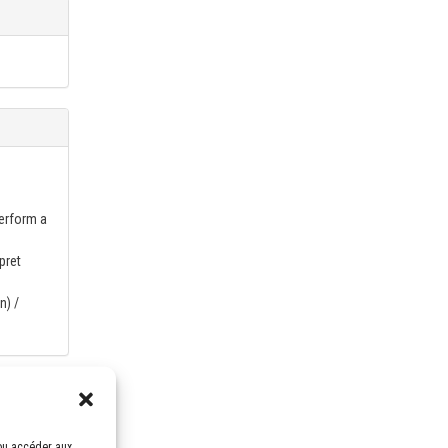
Perform a
pret
n) /
nnexion
/ou accéder aux