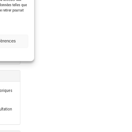
our des
 données telles que
 retirer pourrait
mation de
oupe
ntration
éfèrences
éoriques
ultation