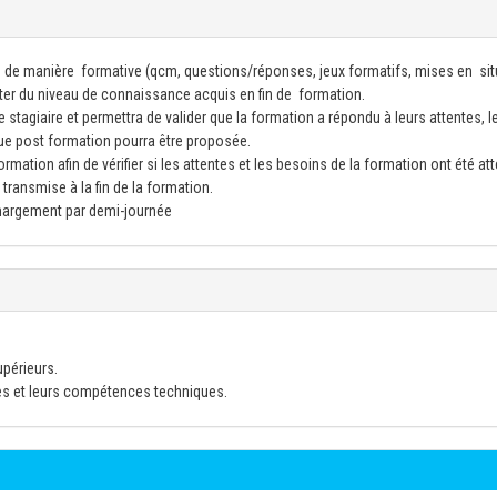
 de manière formative (qcm, questions/réponses, jeux formatifs, mises en sit
ster du niveau de connaissance acquis en fin de formation.
 stagiaire et permettra de valider que la formation a répondu à leurs attentes, l
ue post formation pourra être proposée.
mation afin de vérifier si les attentes et les besoins de la formation ont été att
transmise à la fin de la formation.
émargement par demi-journée
upérieurs.
es et leurs compétences techniques.