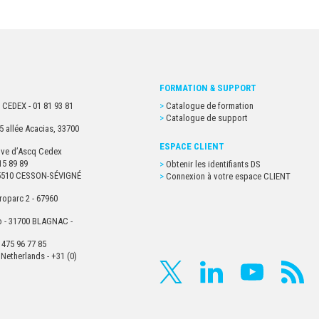
FORMATION & SUPPORT
 CEDEX - 01 81 93 81
Catalogue de formation
Catalogue de support
5 allée Acacias, 33700
ESPACE CLIENT
euve d’Ascq Cedex
15 89 89
Obtenir les identifiants DS
- 35510 CESSON-SÉVIGNÉ
Connexion à votre espace CLIENT
roparc 2 - 67960
o - 31700 BLAGNAC -
 475 96 77 85
Netherlands - +31 (0)