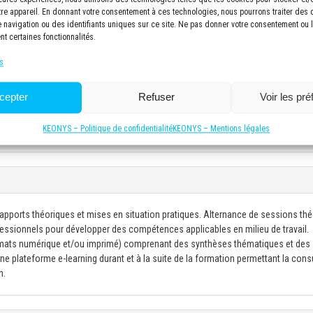
éfinition pour une visualisation optimale des supports de cours. Tableau blanc p
tre appareil. En donnant votre consentement à ces technologies, nous pourrons traiter des
navigation ou des identifiants uniques sur ce site. Ne pas donner votre consentement ou le
nt certaines fonctionnalités.
el et 6 personnes maximum par session en distanciel afin de garantir une for
e du formateur et favorisant les échanges entre participants. Cette taille de gr
s
 discussions approfondies et un suivi individuel des progrès de chacun.
ec climatisation, éclairage adapté et pauses incluses pour maintenir la conce
cepter
Refuser
Voir les pr
icipant, incluant supports de cours, exercices pratiques et ressources
KEONYS – Politique de confidentialité
KEONYS – Mentions légales
issances après la formation.
 apports théoriques et mises en situation pratiques. Alternance de sessions th
ofessionnels pour développer des compétences applicables en milieu de travail.
mats numérique et/ou imprimé) comprenant des synthèses thématiques et des
e plateforme e-learning durant et à la suite de la formation permettant la cons
n.