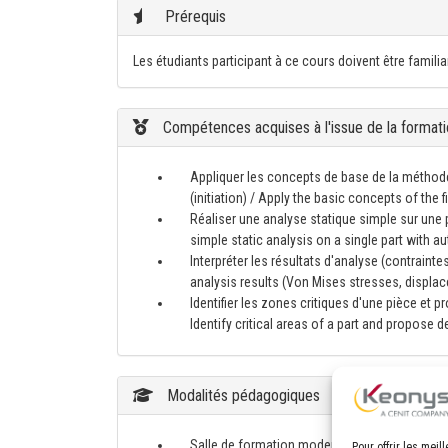
Prérequis
Les étudiants participant à ce cours doivent être famil
Compétences acquises à l'issue de la formati
Appliquer les concepts de base de la méthode
(initiation) / Apply the basic concepts of the 
Réaliser une analyse statique simple sur une 
simple static analysis on a single part with 
Interpréter les résultats d'analyse (contrainte
analysis results (Von Mises stresses, displac
Identifier les zones critiques d'une pièce et 
Identify critical areas of a part and propose 
Modalités pédagogiques
Salle de formation moderne et spacieuse, éq
Pour offrir les mei