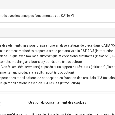
iarisés avec les principes fondamentaux de CATIA V5.
on
 des éléments finis pour préparer une analyse statique de pièce dans CATIA V5
finite element method to prepare a static part analysis in CATIA V5 (introduction)
pièce unique avec maillage automatique et conditions aux limites (initiation) / 
automatic meshing and boundary conditions (introduction)
s Von Mises, déplacements) et produire un rapport de résultats (initiation) / Inter
ements) and produce a results report (introduction)
proposer des modifications de conception en fonction des résultats FEA (initiatio
design modifications based on FEA results (introduction)
Gestion du consentement des cookies
uipée de 8 postes de travail ergonomiques avec ordinateurs performants et co
lleures expériences, nous utilisons des technologies telles que les cookies pour stocker et