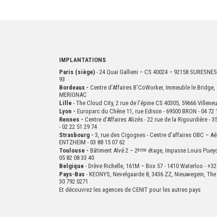
IMPLANTATIONS
Paris (siège)
- 24 Quai Gallieni – CS 40024 – 92158 SURESNES
93
Bordeaux -
Centre d’Affaires B’CoWorker, Immeuble le Bridge, 
MERIGNAC
Lille
- The Cloud City, 2 rue de l’épine CS 40305, 59666 Villen
Lyon -
Europarc du Chêne 11, rue Edison - 69500 BRON - 04 72 
Rennes -
Centre d'Affaires Alizés - 22 rue de la Rigourdière 
- 02 22 51 29 74
Strasbourg -
3, rue des Cigognes - Centre d’affaires OBC – Aé
ENTZHEIM - 03 88 15 07 62
Toulouse -
Bâtiment Alvé 2 – 2
ème
étage,
Impasse Louis Puey
05 82 08 33 40
Belgique
- Drève Richelle, 161M – Box 57 - 1410 Waterloo - +32
Pays-Bas
- KEONYS, Nevelgaarde 8, 3436 ZZ, Nieuwegein, The 
30 792 0271
Et découvrez les agences de CENIT pour les autres pays