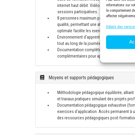
internet haut débit. Vidéo projecteur haute d
informations sur vo
le comportement de 
sessions participatives.
affecter négativeme
8 personnes maximum par session en présenti
qualité, permettant une attention personnalisé
Détails des service
optimale facilite les exercices pratiques, les
Environnement d'apprentissage confortable av
Ac
tout au long de la journée.
Documentation complète fournie à chaque part
complémentaires pour approfondir les conna
Moyens et supports pédagogiques
Méthodologie pédagogique équilibrée, alliant
et travaux pratiques simulant des projets pr
Documentation pédagogique exhaustive (for
exercices d'application. Accès permanent à un
des ressources pédagogiques post-formatio