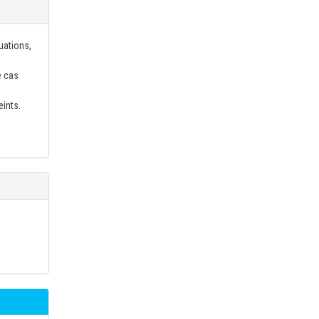
uations,
e cas
eints.