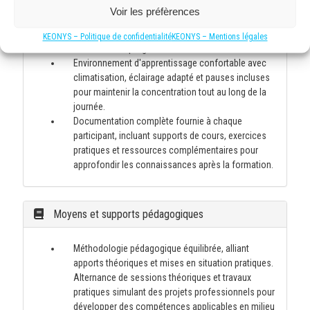
favorisant les échanges entre participants. Cette
Voir les préfèrences
taille de groupe optimale facilite les exercices
pratiques, les discussions approfondies et un suivi
KEONYS – Politique de confidentialité
KEONYS – Mentions légales
individuel des progrès de chacun.
Environnement d'apprentissage confortable avec
climatisation, éclairage adapté et pauses incluses
pour maintenir la concentration tout au long de la
journée.
Documentation complète fournie à chaque
participant, incluant supports de cours, exercices
pratiques et ressources complémentaires pour
approfondir les connaissances après la formation.
Moyens et supports pédagogiques
Méthodologie pédagogique équilibrée, alliant
apports théoriques et mises en situation pratiques.
Alternance de sessions théoriques et travaux
pratiques simulant des projets professionnels pour
développer des compétences applicables en milieu