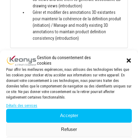
drawing views (introduction)
Gérer et modifier des annotations 3D existantes
pour maintenir la cohérence de la définition produit
(initiation) / Manage and modify existing 3D
annotations to maintain product definition
consistency (introduction)
Gestion du consentement des
Modalités pédagogiques
cookies
Pour offrir les meilleures expériences, nous utilisons des technologies telles que
Salle de formation moderne et spacieuse, équipée
les cookies pour stocker et/ou accéder aux informations sur votre appareil. En
donnant votre consentement à ces technologies, nous pourrons traiter des
de 8 postes de travail ergonomiques avec
données telles que le comportement de navigation ou des identifiants uniques sur
ordinateurs performants et connexion internet haut
ce site. Ne pas donner votre consentement ou le retirer pourrait affecter
débit. Vidéo projecteur haute définition pour une
négativement certaines fonctionnalités.
visualisation optimale des supports de cours.
Détails des services
Tableau blanc pour des sessions participatives.
8 personnes maximum par session en présentiel et
Accepter
6 personnes maximum par session en distanciel
afin de garantir une formation de qualité, permettant
Refuser
une attention personnalisée du formateur et