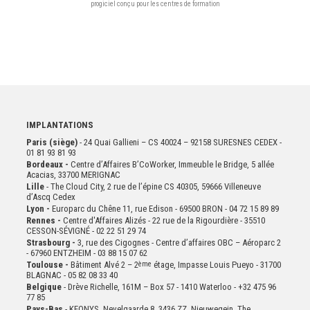
progiciel conçu pour les centres de formation
IMPLANTATIONS
Paris (siège)
- 24 Quai Gallieni – CS 40024 – 92158 SURESNES CEDEX -
01 81 93 81 93
Bordeaux -
Centre d’Affaires B’CoWorker, Immeuble le Bridge, 5 allée
Acacias, 33700 MERIGNAC
Lille
- The Cloud City, 2 rue de l’épine CS 40305, 59666 Villeneuve
d’Ascq Cedex
Lyon -
Europarc du Chêne 11, rue Edison - 69500 BRON - 04 72 15 89 89
Rennes -
Centre d'Affaires Alizés - 22 rue de la Rigourdière - 35510
CESSON-SÉVIGNÉ - 02 22 51 29 74
Strasbourg -
3, rue des Cigognes - Centre d’affaires OBC – Aéroparc 2
- 67960 ENTZHEIM - 03 88 15 07 62
Toulouse -
Bâtiment Alvé 2 – 2
ème
étage,
Impasse Louis Pueyo - 31700
BLAGNAC - 05 82 08 33 40
Belgique
- Drève Richelle, 161M – Box 57 - 1410 Waterloo - +32 475 96
77 85
Pays-Bas
- KEONYS, Nevelgaarde 8, 3436 ZZ, Nieuwegein, The