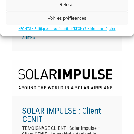
Refuser
Hyimpulse – Client CENIT
Voir les préfèrences
3DEXPERIENCE® sur le cloud pour un projet
de fusée hybride À propos HyImpulse
KEONYS – Politique de confidentialité
KEONYS – Mentions légales
HyImpulse est en train de développer…
Lire la
suite »
SOLAR IMPULSE : Client
CENIT
TEMOIGNAGE CLIENT : Solar Impulse –
Client CENIT : La société a déployé la