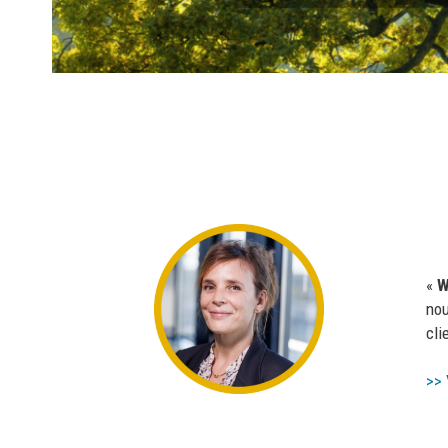
«
W
nou
cli
>> 