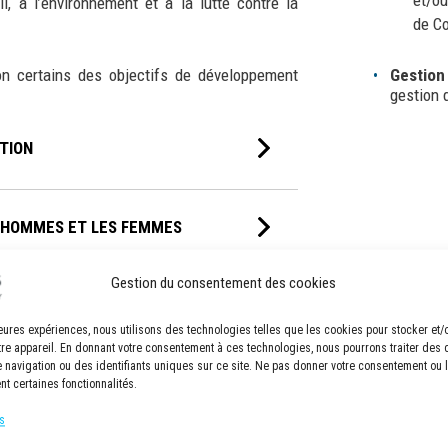
l, à l’environnement et à la lutte contre la
de C
on certains des objectifs de développement
Gestion
gestion 
ATION
S HOMMES ET LES FEMMES
Gestion du consentement des cookies
DÉCENT ET LA CROISSANCE
lleures expériences, nous utilisons des technologies telles que les cookies pour stocker et
tre appareil. En donnant votre consentement à ces technologies, nous pourrons traiter des
navigation ou des identifiants uniques sur ce site. Ne pas donner votre consentement ou le
nt certaines fonctionnalités.
E, L'INNOVATION ET LES
s