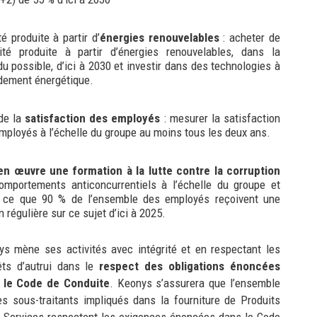
té produite à partir d’
énergies renouvelables
: acheter de
icité produite à partir d’énergies renouvelables, dans la
u possible, d’ici à 2030 et investir dans des technologies à
dement énergétique.
de la
satisfaction des employés
: mesurer la satisfaction
mployés à l’échelle du groupe au moins tous les deux ans.
en œuvre une formation à la lutte contre la corruption
omportements anticoncurrentiels à l’échelle du groupe et
 à ce que 90 % de l’ensemble des employés reçoivent une
 régulière sur ce sujet d’ici à 2025.
ys mène ses activités avec intégrité et en respectant les
êts d’autrui dans le
respect des obligations énoncées
 le Code de Conduite
. Keonys s’assurera que l’ensemble
s sous-traitants impliqués dans la fourniture de Produits
u Services respectent les exigences énoncées dans le Code