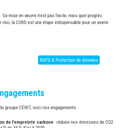
 Sa mise en œuvre n’est pas facile, mais quel progrès
ur moi, la CSRD est une étape indispensable pour un avenir
RGPD & Protection de données
engagements
 du groupe CENIT, voici nos engagements :
on de l’empreinte carbone
: réduire nos émissions de CO2
+2) de 55 % d’ici à 2030