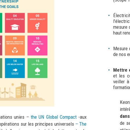
Électrici
l’électr
mesure d
haut ren
Mesure 
de nos e
Mettre 
et les c
veiller
formation
Keon
intér
dans
Nations unies –
the UN Global Compact
-aux
de se
 opérations sur les principes universels
– The
et/o