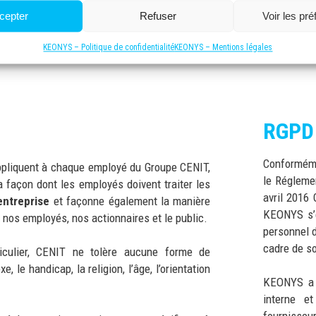
cepter
Refuser
Voir les pr
CLIMATIQUE
KEONYS – Politique de confidentialité
KEONYS – Mentions légales
RGPD 
Conformémen
ppliquent à chaque employé du Groupe CENIT,
le Régleme
a façon dont les employés doivent traiter les
avril 2016 
entreprise
et façonne également la manière
KEONYS s’e
nos employés, nos actionnaires et le public.
personnel d
cadre de so
iculier, CENIT ne tolère aucune forme de
, le handicap, la religion, l’âge, l’orientation
KEONYS a a
interne e
fournisseu