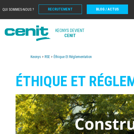
RECRUTEMENT
BLOG / ACTUS
QUI SOMMES-NOUS ?
KEONYS DEVIENT
CENIT
Keonys
>
RSE
>
Éthique Et Réglementation
ÉTHIQUE ET RÉGLE